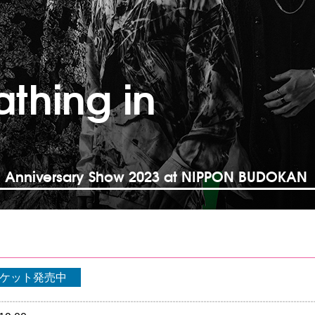
athing in
th Anniversary Show 2023 at NIPPON BUDOKAN
ケット発売中