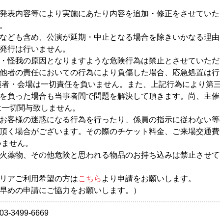
発表内容等により実施にあたり内容を追加・修正をさせていた
。
なども含め、公演が延期・中止となる場合を除きいかなる理由
発行は行いません。
・怪我の原因となりますような危険行為は禁止とさせていただ
他者の責任においての行為により負傷した場合、応急処置は行
演者・会場は一切責任を負いません。また、上記行為により第
を負った場合も当事者間で問題を解決して頂きます。尚、主催
は一切関与致しません。
お客様の迷惑になる行為を行ったり、係員の指示に従わない等
頂く場合がございます。その際のチケット料金、ご来場交通費
いません。
火薬物、その他危険と思われる物品のお持ち込みは禁止させて
リアご利用希望の方は
こちら
より申請をお願いします。
早めの申請にご協力をお願いします。）
3499-6669