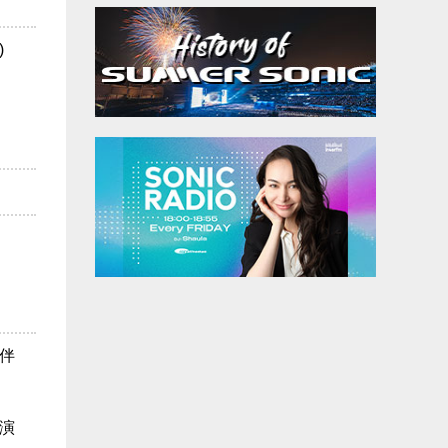
)
伴
演