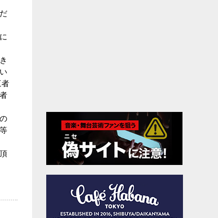
だ
に
き
い
三者
者
の
等
頂