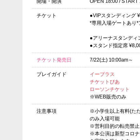
開場・開演
OPEN 18:00 / START 
チケット
●VIPスタンディング 
*専用入場ゲートあり
●アリーナスタンディング
●スタンド指定席 ¥8,0
チケット発売日
7/22(土) 10:00am～
プレイガイド
イープラス
チケットぴあ
ローソンチケット
※WEB販売のみ
注意事項
※小学生以上有料(た
のみ入場可能
※営利目的の転売禁止
※本公演は新型コロナ