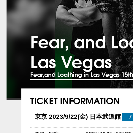
Fear, and Lo
Las Vegas
Fear,and Loathing in Las Vegas 15
TICKET INFORMATION
東京 2023/9/22(金) 日本武道館
チ