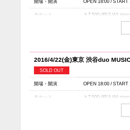
開場・開演
OPEN 18:00 / START 
チケット
￥7,500-(税込/All stan
チケット発売日
3/26（土）10:00～
プレイガイド
イープラス
：
eplus.jp
チケットぴあ
：0570-
ローソンチケット
：05
2016/4/22(金)東京 渋谷duo MUSI
※0570で始まる電話
SOLD OUT
注意事項
未就学児（6歳未満）
開場・開演
OPEN 18:00 / START 
INFO
クリエイティブマン TEL
チケット
￥7,500-(税込/All stan
協力：
Victor Entertainment
企画・制作
チケット発売日
2/6（土）10:00～
注意事項
未就学児（6歳未満）