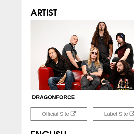
ARTIST
INFO
クリエイティブマン TEL
協力：
Victor Entertainment
企画・制作
DRAGONFORCE
Official Site
Label Site
ENGLISH