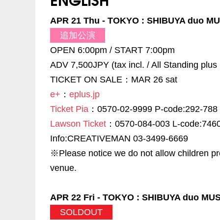
APR 21 Thu - TOKYO : SHIBUYA duo 
追加公演
OPEN 6:00pm / START 7:00pm
ADV 7,500JPY (tax incl. / All Standing plus
TICKET ON SALE：MAR 26 sat
e+
：
eplus.jp
Ticket Pia
：0570-02-9999 P-code:292-788
Lawson Ticket
：0570-084-003 L-code:746
Info:CREATIVEMAN 03-3499-6669
※Please notice we do not allow children pr
venue.
APR 22 Fri - TOKYO : SHIBUYA duo M
SOLDOUT