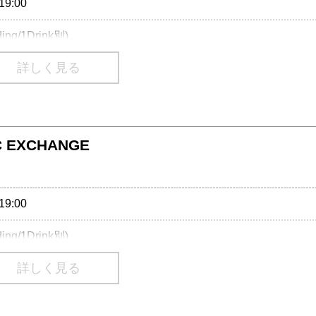
19:00
ding/1Drink別)
詳しく見る
02-9999 （P：292-788）
70-084-003（L：74601）
C EXCHANGE
番号は、一部携帯・PHS不可
のご入場はお断りさせていただきます。
19:00
：03-3499-6669
ding/1Drink別)
・招聘：クリエイティブマン
詳しく見る
のご入場はお断りさせていただきます。