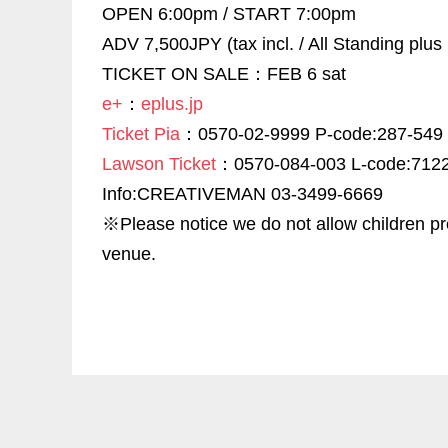
OPEN 6:00pm / START 7:00pm
ADV 7,500JPY (tax incl. / All Standing plus
TICKET ON SALE：FEB 6 sat
e+
：
eplus.jp
Ticket Pia
：0570-02-9999 P-code:287-549
Lawson Ticket
：0570-084-003 L-code:712
Info:CREATIVEMAN 03-3499-6669
※Please notice we do not allow children pr
venue.