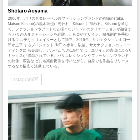
Shōtaro Aoyama
2006年、パリの音楽レーベル兼ファッションブランドのKitsune(aka.
Maison Kitsune)の黒木理也に誘われ、Kitsuneに加わる。Kitsuneを通じ
て、ファッションやアートなど様々なジャンルのクリエーションが融合す
る パリのカルチャーシーンを経験し、音楽やデザイン、映像制作を手掛
けるマ ルチなクリエイターとして独立。2016年、サカナクション山口一
郎が主宰 するプロジェクト “NF” へ参加。以後、サカナクションのレコー
ディングに も参加し、アルバム “834.194” では、ユリイカの青山によるリ
ミックスが 収録されている。パリコレクションやファッションブランド
の映像、広告な どにも楽曲提供を行いながら、自身でも作品をリリース
するなど幅広く活動 している。
Instagram