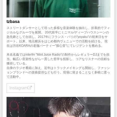
tzbasa
ストリートダンサーとして培った多様な音楽体験を抽出し、折衷的でフィ
ジカルなグルーヴを展開。 20代前半にミニマル/ディープハウスシーンの
急先鋒として台頭し、2017年にフランス・パリの"yoyaku"の初来日をサ
ポート。以来、地元横浜をはじめ都内ヴェニューでの活動を続ける。 現
在は渋谷KOARAの老舗パーティー"探心音"にてレジデントを務める。
本名名義ではinterfm "Mint Juice Radio"の制作からレギュラーDJまでを担
当。幅広い音楽性ながら一貫した哲学を投影し、コアなリスナーの信頼を
獲得している。
自身のラジオ番組に加え、近年はトラックメイキングも開始し、ファッシ
ョンブランドへの楽曲提供なども行う。現場に留まることなく多岐に渡っ
て活動中。
Instagram