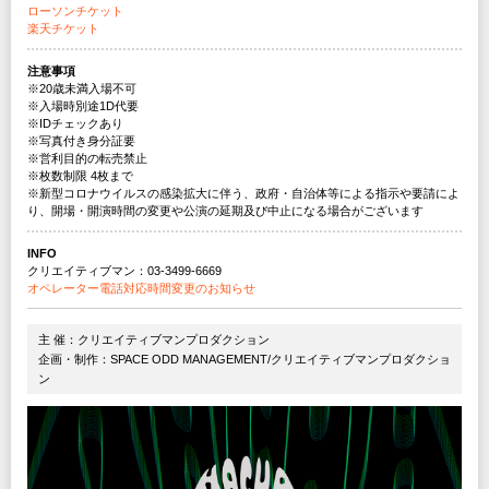
ローソンチケット
楽天チケット
注意事項
※20歳未満入場不可
※入場時別途1D代要
※IDチェックあり
※写真付き身分証要
※営利目的の転売禁止
※枚数制限 4枚まで
※新型コロナウイルスの感染拡大に伴う、政府・自治体等による指示や要請によ
り、開場・開演時間の変更や公演の延期及び中止になる場合がございます
INFO
クリエイティブマン：03-3499-6669
オペレーター電話対応時間変更のお知らせ
主 催：クリエイティブマンプロダクション
企画・制作：SPACE ODD MANAGEMENT/クリエイティブマンプロダクショ
ン