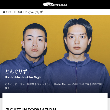
>
SCHEDULE
>
どんぐりず
どんぐりず
Hacha Mecha After Night
どんぐりず、地元・桐生祭をジャックした「Hacha Mecha」のスピンオフ編を渋谷で開
催！
TICKET INFORMATION