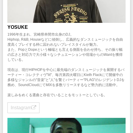
YOSUKE
1996年生まれ、宮崎県串間市出身のDJ。
Hiphop, R&B, Houseなどに傾倒し、広義的なダンスミュージックを自由
度高くプレイする枠に囚われないプレイスタイルが魅力。
また、PopとDopeという極端とも言える側面を合わせ持ち、その振り幅
の広さと対応力で大小様々なシチュエーションや現場からのWantを獲得
している。
現在は、現行HIPHOPを中心に最先端のダンスミュージックを展開するパ
ーティー・コレクティヴ"lit"、毎月第四火曜日にKieth Flackにて開催中の
多様なジャンルの"音楽"と"人"を繋ぐパーティー"PLAG"のレジデントDJを
務め、SoundCloudにてMIXを多数リリースするなど勢力的に活動中。
楽しみをめくる選曲と存在でいることをモットーとしている。
Instagram