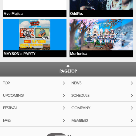
Ave Mujica
OddRe:
MAYSON’s PARTY
Morfonica
PAGETOP
TOP
NEWS
UPCOMING
SCHEDULE
FESTIVAL
COMPANY
FAQ
MEMBERS