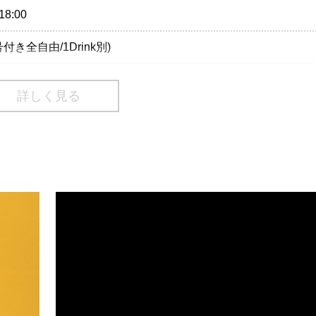
サートにおける新型コロナウイルス感染予防対策ガイドライン
18:00
。
号付き全自由/1Drink別)
3499-6669
時間変更のお知らせ
詳しく見る
ョン
が複数枚の場合、同行者へのチケット分配が必要です。
EMENT/クリエイティブマンプロダクション
サートにおける新型コロナウイルス感染予防対策ガイドライン
。
1-3525 (平日12:00～18:00 )
EMENT/クリエイティブマンプロダクション