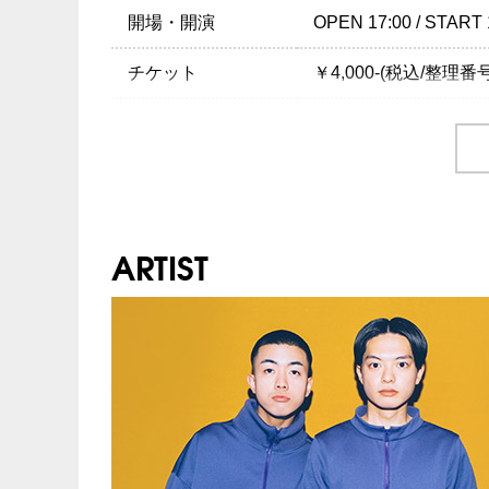
◆本公演は「音楽コン
開場・開演
OPEN 17:00 / START 
に沿って開催致します
チケット
￥4,000-(税込/整理番
INFO
クリエイティブマン：03-
オペレーター電話対応
チケット発売日
9/3(土) 10:00am～
プレイガイド
イープラス
主 催：クリエイティブマンプロダクシ
注意事項
◆チケットのお申込み
企画・制作：SPACE ODD MANAG
ARTIST
◆本公演は「音楽コン
協力：
ビクターエンタテインメント
に沿って開催致します
INFO
YUMEBANCHI：06-634
主 催：夢番地
企画・制作：SPACE ODD MANAG
協力：
ビクターエンタテインメント