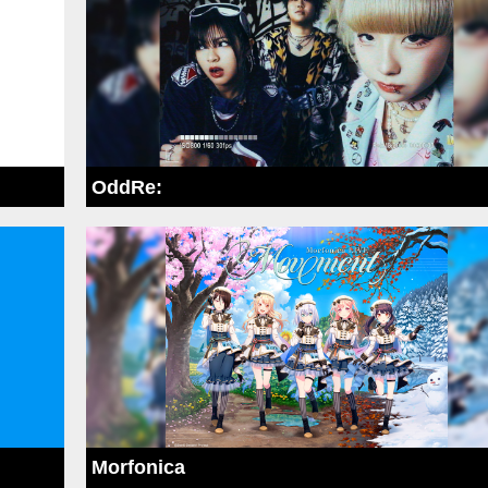
OddRe:
Morfonica