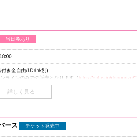
当日券あり
18:00
号付き全自由/1Drink別)
よりオンラインのみでの販売となります（
https://eplus.jp/dongurizu/"
詳しく見る
号付き全自由/1Drink別)
ニバース
チケット発売中
が複数枚の場合、同行者へのチケット分配が必要です。