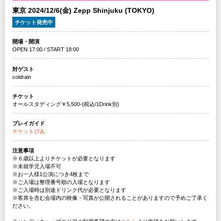
東京 2024/12/6(金) Zepp Shinjuku (TOKYO)
チケット発売中
開場・開演
OPEN 17:00 / START 18:00
対ゲスト
coldrain
チケット
オールスタディング￥5,500-(税込/1Drink別)
プレイガイド
チケットぴあ
注意事項
※６歳以上よりチケットが必要となります
※未就学児入場不可
※お一人様1公演につき4枚まで
※ご入場は整理番号順の入場となります
※ご入場時は別途ドリンク代が必要となります
※客席を含む会場内の映像・写真が公開されることがありますので予めご了承く
ださい。