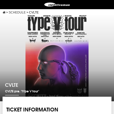
>
SCHEDULE
>
CVLTE
CVLTE
CVLTE pre. "tYpe V tour"
TICKET INFORMATION