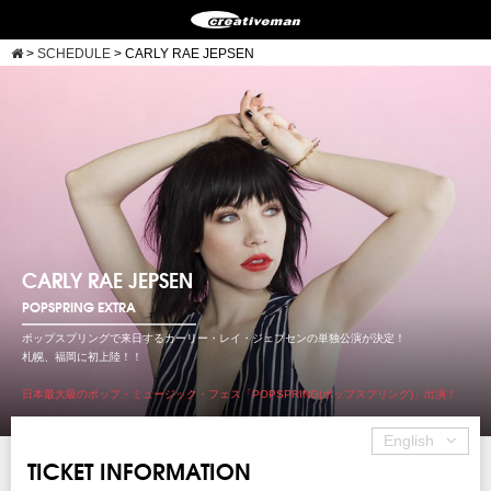
>
SCHEDULE
>
CARLY RAE JEPSEN
CARLY RAE JEPSEN
POPSPRING EXTRA
ポップスプリングで来日するカーリー・レイ・ジェプセンの単独公演が決定！
札幌、福岡に初上陸！！
日本最大級のポップ・ミュージック・フェス「POPSPRING(ポップスプリング)」出演！
English
TICKET INFORMATION