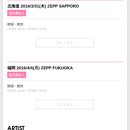
北海道 2016/3/31(木) ZEPP SAPPORO
当日券あり
開場・開演
OPEN 18:00 / START 19:00
チケット
詳しく見る
1Fスタンディング￥8,000-(税込/1Drink別) / 2F指定席￥9,000-(税込/1Drink別)
チケット発売日
2/27（土）10:00～
福岡 2016/4/4(月) ZEPP FUKUOKA
注意事項
当日券あり
未就学児（６歳未満）のご入場はお断りさせていただきます。
開場・開演
INFO
OPEN 18:00 / START 19:00
キョードー札幌
TEL：011-221-0144
チケット
詳しく見る
企画・制作・招聘 : クリエイティブマン
1Fスタンディング￥8,000-(税込/1Drink別) / 2F指定席￥9,000-(税込/1Drink別)
協力：
ユニバーサルミュージック
チケット発売日
2/27（土）10:00～
ARTIST