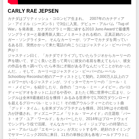
CARLY RAE JEPSEN
カナダはブリティッシュ・コロンビア生まれ。 2007年のカナディア
ン・アイドル（シーズン５）で3位に入賞。デビュー・アルバム『Tug of
War』を発表後、カナダのグラミー賞に値する2010 Juno Awardで最優秀
ソングライターと最優秀新人賞にノミネートされる程の、正真正銘のシン
ガー・ソングライター。 そんなカーリーが、ツアーでカナダを周ってい
るある日、突然かかって来た電話の向こうにはジャスティン・ビーバーの
声が！
ジャスティン曰く、「カナダでドライブしていたらラジオからカーリーの
声を聴いて、すごく良いと思って周りに彼女の名前を教えてもらい、彼女
の作品を色々調べていたら本当に才能がある子なんだってことがわかった
んだ。」そして、カーリーはジャスティン・ビーバーのレーベル
Schoolboy Recordsの初のアーティストとして契約。2,000万人以上のフ
ォロワーがいるジャスティンが、ツイッターでカーリーの「コール・ミ
ー・メイビー」を紹介したり、自作の「コール・ミー・メイビー」のパロ
ディービデオをネットに上げるや否や、またたく間に世界中に広まり、シ
ングルは全米9週連続1位を獲得！みるみる世界中で1,700万ダウンロード
を超えるグローバル・ヒットに！ その他アウルシティーとのヒット曲
「グッド・タイム」も全米ダブルプラチナムを獲得。2013年はその歌唱
力が評価され、ディズニーアニメ「リトル・マーメイド」の主題歌「パー
ト・オブ・ユア・ワールド」をカバーしたり、2014年はブロードウェイ
でシンデレラ役で活躍。 そんなカーリー・レイ・ジェプセンの待望のニ
ュー・アルバムが『エモーション』が大ヒットする中。絶好のタイミング
でサマーソニック2015に来日、11月の単独公演も各地ソールドアウトに