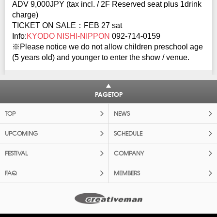
ADV 9,000JPY (tax incl. / 2F Reserved seat plus 1drink
charge)
TICKET ON SALE：FEB 27 sat
Info:
KYODO NISHI-NIPPON
092-714-0159
※Please notice we do not allow children preschool age
(5 years old) and younger to enter the show / venue.
PAGETOP
TOP
NEWS
UPCOMING
SCHEDULE
FESTIVAL
COMPANY
FAQ
MEMBERS