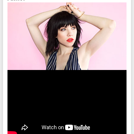
注意事項
未就学児（６歳未満）のご入場はお断りさせていただきます。
INFO
キョードー西日本
TEL：092-714-0159
企画・制作・招聘 : クリエイティブマン
協力：
ユニバーサルミュージック