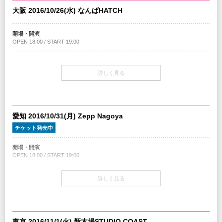
大阪 2016/10/26(水) なんばHATCH
開場・開演
OPEN 18:00 / START 19:00
チケット
TICKET ￥3,900-(税込/standing・2F指定/1Drink別)
詳しく見る
チケット発売日
9/3(土)10:00am～
愛知 2016/10/31(月) Zepp Nagoya
注意事項
未就学児（６歳未満）のご入場はお断りさせていただきます。
チケット発売中
INFO
開場・開演
キョードーインフォメーション
TEL：0570-200-888
OPEN 18:00 / START 19:00
主催：
キョード大阪
企画 / 制作：gil soundworks / クリエイティブマン
チケット
詳しく見る
TICKET ￥3,900-(税込/standing・2F指定/1Drink別)
チケット発売日
9/3(土)10:00am～
東京 2016/11/1(火) 新木場STUDIO COAST