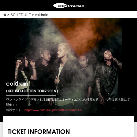
>
SCHEDULE
>
coldrain
coldrain
[ SETLIST ELECTION TOUR 2016 ]
ワンマンライブで演奏されるSETLISTはオーディエンスの投票次第！！ 今年は東名阪にて
開催！！
特設サイト：
http://www.coldrain.jp/setlistelection2016/
TICKET INFORMATION