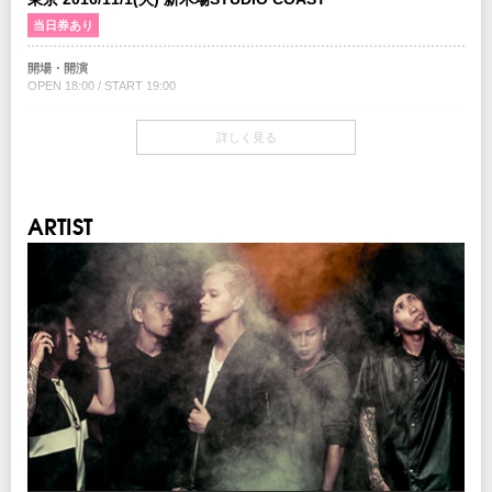
注意事項
当日券あり
未就学児（６歳未満）のご入場はお断りさせていただきます。
開場・開演
INFO
OPEN 18:00 / START 19:00
サンデーフォークプロモーション
TEL：052-320-9100
当日券
詳しく見る
主催：
サンデーフォークプロモーション
企画 / 制作：gil soundworks / クリ
17:00～会場当日券売場にて販売
￥4,400-(税込/Standing/1Drink別)
エイティブマン
チケット
ARTIST
TICKET ￥3,900-(税込/standing・2F指定/1Drink別)
チケット発売日
9/3(土)10:00am～
プレイガイド
イープラス
：
eplus.jp
チケットぴあ
：0570-02-9999 （Pコード：74691）
ローソンチケット
：0570-084-003（Lコード：307-460）
※0570で始まる電話番号は、一部携帯・PHS不可
注意事項
未就学児（６歳未満）のご入場はお断りさせていただきます。