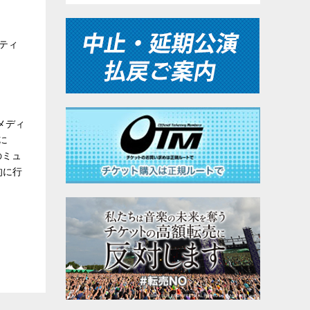
ティ
メディ
に
のミュ
的に行