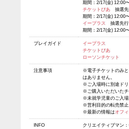
期間：2/17(金) 12:00〜
チケットぴあ
抽選先
期間：2/17(金) 12:00〜
イープラス
抽選先行
期間：2/17(金) 12:00〜
プレイガイド
イープラス
チケットぴあ
ローソンチケット
注意事項
※電子チケットのみと
はありません。
※ご入場時に別途ドリ
※ご購入いただいたチ
※未就学児童のご入場
※営利目的の転売禁止
※最新の情報は
オフィ
INFO
クリエイティブマン：03-3