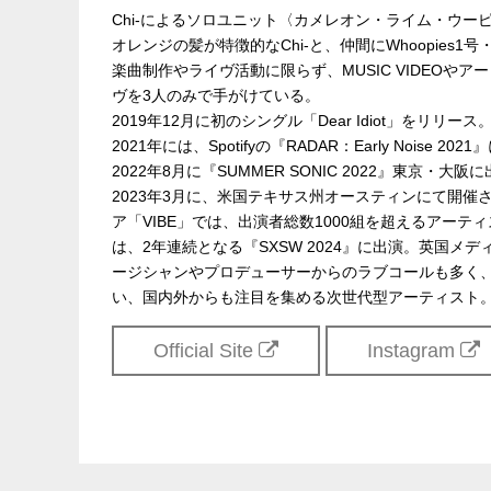
Chi-によるソロユニット〈カメレオン・ライム・ウー
オレンジの髪が特徴的なChi-と、仲間にWhoopies1
楽曲制作やライヴ活動に限らず、MUSIC VIDEO
ヴを3人のみで手がけている。
2019年12月に初のシングル「Dear Idiot」をリリース
2021年には、Spotifyの『RADAR：Early Noise 2
2022年8月に『SUMMER SONIC 2022』東京・大阪
2023年3月に、米国テキサス州オースティンにて開催さ
ア「VIBE」では、出演者総数1000組を超えるアーテ
は、2年連続となる『SXSW 2024』に出演。英国メディア「C
ージシャンやプロデューサーからのラブコールも多く
い、国内外からも注目を集める次世代型アーティスト
Official Site
Instagram