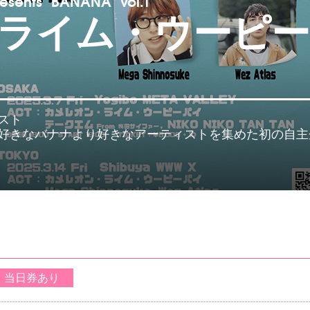
s "BANANA" vol.1
ライム・ウーピー
スト
好きなバナナより好きなアーティストを集めた初の自主
当日券あり