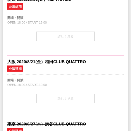
注意事項
公演延期
※ドリンク代別途必要
※2歳以下入場不可 /3歳以上チケット必要
開場・開演
OPEN 18:00 / START 19:00
INFO
GREENS
：06-6882-1224
チケット
詳しく見る
￥4,500-(税込/All standing/1Drink別)
主催：
GREENS
企画・制作：
ハンドメイドミュージック
/ クリエイティブマン
チケット発売日
協力：
ソニー・ミュージックレーベルズ
調整中
大阪 2020/8/21(金）梅田CLUB QUATTRO
注意事項
公演延期
※ドリンク代別途必要
※2歳以下入場不可 /3歳以上チケット必要
開場・開演
OPEN 18:00 / START 19:00
INFO
サンデーフォーク プロモーション
：052-320-9100
チケット
詳しく見る
￥4,500-(税込/All standing/1Drink別)
主催：
サンデーフォーク プロモーション
企画・制作：
ハンドメイドミュージック
/ クリエイティブマン
チケット発売日
協力：
ソニー・ミュージックレーベルズ
調整中
東京 2020/8/27(木）渋谷CLUB QUATTRO
注意事項