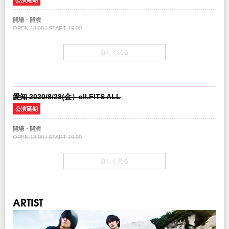
公演延期
※ドリンク代別途必要
※2歳以下入場不可 /3歳以上チケット必要
開場・開演
OPEN 18:00 / START 19:00
INFO
GREENS
：06-6882-1224
チケット
詳しく見る
￥4,500-(税込/All standing/1Drink別)
主催：
GREENS
企画・制作：
ハンドメイドミュージック
/ クリエイティブマン
チケット発売日
協力：
ソニー・ミュージックレーベルズ
調整中
愛知 2020/8/28(金）ell.FITS ALL
注意事項
公演延期
※ドリンク代別途必要
※2歳以下入場不可 /3歳以上チケット必要
開場・開演
OPEN 18:00 / START 19:00
INFO
DISK GARAGE
：050-5533-0888 (平日12:00～19:00)
チケット
詳しく見る
￥4,500-(税込/All standing/1Drink別)
主催：
DISK GARAGE
企画・制作：
ハンドメイドミュージック
/ クリエイティブマン
チケット発売日
協力：
ソニー・ミュージックレーベルズ
調整中
ARTIST
注意事項
※ドリンク代別途必要