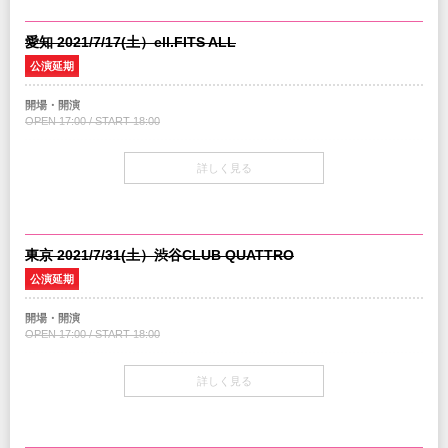
チケット発売日
※厚生労働省より、リリースされました新型コロナウイルス接触確認アプリ
ー2021』に関しまして、現段階では政府の基本方針を踏まえながら、開催実現に
※会場内ではマスク着用をお願い致します。
調整中
（COCOA）COVID-19 Contact-Confirming Applicationの登録をお願い致します。
向け細心の注意を払いながら準備を進めておりますが、万が一延期・中止の判断
※ご入場前に手指消毒、検温を実施します。
愛知 2021/7/17(土）ell.FITS ALL
※こまめな手指消毒・咳エチケットの徹底・手洗い励行をお願いします
になった場合には、公演日の一ヶ月前を目処にご案内をさせていただきます。
今後の感染状況によって内容変更の可能性もございます。みなさまのご理解、ご
注意事項
※入場前の検温にて発熱(37.5°C以上)、体調不良が認められる方のご入場はお断
公演延期
協力を賜りますようよろしくお願いいたします。
※ドリンク代別途必要
りさせて頂く場合がございます。
※2歳以下入場不可 /3歳以上チケット必要
※マスクをご着用いただけない方、その他主催者の定めるルールにご協力頂けな
公演を楽しみにお待ち頂いている皆様に度重なる変更となりますこと、心よりお
開場・開演
い場合は、ご入場をお断りさせていただく場合がございます。ご入場後であった
INFO
詫び申し上げます。
OPEN 17:00 / START 18:00
としても、退場いただく場合がございます。その場合、チケット料金の返金は一
GREENS
：06-6882-1224
INFO
皆さまと元気にお会いできる日が来ることを心から心から願っております。
切出来ません。
GREENS
：06-6882-1224
※本公演においてメンバーへのプレゼントはご遠慮させていただきます。
チケット
詳しく見る
BURNOUT SYNDROMES メンバー、スタッフ一同
主催：
GREENS
※会場での物販は感染対策を講じながら行う予定です
￥4,500-(税込/All standing/1Drink別)
※公演終了後に退場時混雑緩和のため、退場規制のご案内をさせていただく可能
主催：
GREENS
企画・制作：
ハンドメイドミュージック
/ クリエイティブマン
性がございます。
企画・制作：
ハンドメイドミュージック
/ クリエイティブマン
協力：
ソニー・ミュージックレーベルズ
チケット発売日
※厚生労働省より、リリースされました新型コロナウイルス接触確認アプリ
協力：
ソニー・ミュージックレーベルズ
調整中
（COCOA）COVID-19 Contact-Confirming Applicationの登録をお願い致します。
東京 2021/7/31(土）渋谷CLUB QUATTRO
今後の感染状況によって内容変更の可能性もございます。みなさまのご理解、ご
注意事項
公演延期
協力を賜りますようよろしくお願いいたします。
※ドリンク代別途必要
※2歳以下入場不可 /3歳以上チケット必要
開場・開演
INFO
OPEN 17:00 / START 18:00
サンデーフォーク プロモーション
：052-320-9100
INFO
サンデーフォーク プロモーション
：052-320-9100
チケット
詳しく見る
主催：
サンデーフォーク プロモーション
￥4,500-(税込/All standing/1Drink別)
主催：
サンデーフォーク プロモーション
企画・制作：
ハンドメイドミュージック
/ クリエイティブマン
企画・制作：
ハンドメイドミュージック
/ クリエイティブマン
協力：
ソニー・ミュージックレーベルズ
チケット発売日
協力：
ソニー・ミュージックレーベルズ
調整中