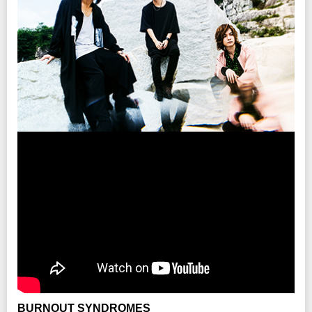
※2歳以下入場不可 /3歳以上チケット必要
INFO
サンデーフォーク プロモーション
：052-320-9100
主催：
サンデーフォーク プロモーション
企画・制作：
ハンドメイドミュージック
/ クリエイティブマン
協力：
ソニー・ミュージックレーベルズ
BURNOUT SYNDROMES