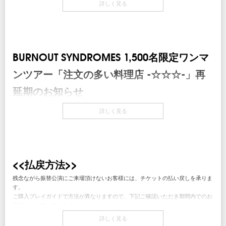
[2021.6.7]
詳しく見る
いつもBURNOUT SYNDROMESを応援いただきまして、誠にありがとうござい
ます。
新型コロナウイルス感染症緊急事態宣言を受け、再延期を発表させていただいた
BURNOUT SYNDROMES 1,500名限定ワンマ
「1,500名限定ワンマンツアー「注文の多い料理店 -☆☆☆-」全公演につきまし
て、再延期日程での公演を実現するべくメンバー・スタッフともに準備を進めて
ンツアー「注文の多い料理店 -☆☆☆-」再
おりましたが、現時点でのコロナウイルス感染状況および、政府発表によるイベ
ント・コンサートのガイドライン、また各会場からの収容人数制限の要請を受け
延期のお知らせ
まして、現在チケットをご購入いただいている全てのお客様を一度に入場いただ
いての開催が、いまだ難しい状況でございます。
いつもBURNOUT SYNDROMESを応援していただき、誠にありがとうございま
詳しく見る
す。
さらに、この度の緊急事態宣言の延長、収まらない感染拡大。
このような状況下での開催可否をメンバー、スタッフで何度も協議を重ねてまい
新型コロナウイルス緊急事態宣言を受け延期を発表させていただいた「1,500名
りました。
限定ワンマンツアー「注文の多い料理店 -☆☆☆-」全公演ですが、現時点でのコ
ロナ感染状況および、政府発表によるイベント・コンサートのガイドラインを考
・1人でも多くの方に見ていただきたい
<<払戻方法>>
慮・検討を重ねました結果、ご来場にいただきますお客様、出演者、並びにスタ
・少しでも安全に安心して楽しんでいただきたい
ッフ・関係者の安全面を最優先とし、誠に残念ではございますが、再度延期とさ
・ライブへお越しになるお客様の大切な方（ご家族やご友人など）にも安心して
残念ながら振替公演にご来場頂けないお客様には、チケットの払い戻しを承りま
せていただきます事をご報告申し上げます。
もらいたい
す。
再延期日程は以下となります。
ご購入プレイガイドで方法が異なりますので、下記ご確認いただき期間内でのお
という思いが強くなり、大変心苦しい決断ではございますが、再度延期という結
手続きをお願い致します。
「注文の多い料理店‐☆☆☆-」
論に至りました。
詳しく見る
本公演を楽しみにお待ちいただいていておりました皆様、誠に申し訳ございませ
払い戻し詳細は
こちら