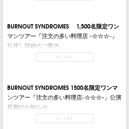
●大阪公演
ん。
<当初> 2020年8月21日（金）→<延期日程> 2020年12月3日（木）
⇒ <再延期日程>2021年7月16日（金）大阪・UMEDA CLUB QUATTRO（18:00
なお、現在お持ちのチケットは、そのまま振替公演にご利用いただけます。
開場 /19:00開演）
後日発表となります新たな公演日までお手持ちのチケットを大切に保管ください
ますようお願いいたします。万が一チケットを紛失された場合、再発行・払い戻
BURNOUT SYNDROMES 1,500名限定ワン
●愛知公演
しは出来ませんのでお気をつけください。
<当初> 2020年8月28日（金）→<延期日程> 2020年12月11日（金）
新たな公演日の発表の際には、チケットの払い戻しにつきましてもご案内させて
マンツアー「注文の多い料理店 -☆☆☆-」
⇒ <再延期日程>2021年7月17日（土）名古屋・ell. FITS ALL（17:00開場 /18:00
いただきます。残念ながら振替公演のご来場が難しいお客様は払い戻しをご利用
開演）
ください。
払戻し詳細のご案内
●東京公演
本公演を楽しみにお待ちいただいていておりました皆様には、大変ご迷惑をおか
新型コロナウイルス緊急事態宣言を受け延期を発表させていただいた1,500名限
詳しく見る
<当初> 2020年8月27日（木）→<延期日程> 2020年11月8日（日）
けすることを心よりお詫び申し上げますとともに、ご理解賜りますようお願い申
定ワンマンツアー「注文の多い料理店 -☆☆☆-」全公演につきまして、現在お持
⇒ <再延期日程> 2021年7月31日（土） 東京・SHIBUYA CLUB
し上げます。
ちのチケットは、そのまま振替公演にご利用頂けますので、公演日までお手持ち
QUATTRO（17:00開場 /18:00開演）
のチケットを大切に保管くださいますようお願いいたします。万が一チケットを
本公演は延期となってしまいましたが、皆様と音楽を通して繋がりたいというメ
紛失された場合、再発行・払い戻しは出来ませんのでお気をつけください。
＊各公演会場に変更はございません。
ンバーの強い気持ちもあります。そこで、急遽オンラインにてライブを開催いた
＊曜日の変更に伴い、開場/開演に変更のある公演がございます。
します。詳細は後日ご案内いたしますのでこちらもお楽しみにお待ちいただけま
BURNOUT SYNDROMES 1500名限定ワンマ
残念ながら振替公演にご来場頂けないお客様には、チケットの払い戻しを承りま
＊振替日程では、一部公演順番も変更となっておりますので、ご注意ください。
すと幸いです。今後ともBURNOUT SYNDROMESをどうぞよろしくお願いいた
す。
ンツアー「注文の多い料理店‐☆☆☆-」公演
します。
つきましては、下記<<払戻方法>>をご確認いただき、お手続きをお願い致しま
（重要：コロナウイルス感染症における感染予防・拡大防止対策）
す。
延期のお知らせ
尚、本公演は「音楽コンサートにおける新型コロナウイルス感染予防対策ガイド
ライン」に基づき、感染予防・拡大防止対策を講じながら万全を期して実施いた
ご購入先によって払い戻し方法・期間が異なりますので、下記詳細をご確認の
します。
【BURNOUT SYNDROMESを応援してくれている皆様へ】
いつもBURNOUT SYNDROMESを応援していただき、誠にありがとうございま
上、必ず払い戻し期限までにお手続きをお願いいたします。また、お手元のチケ
詳しく見る
す。
ットは払い戻しの際にも必要になりますので、大切に保管くださいますようお願
※会場内ではマスク着用をお願い致します。
また残念なお知らせをしてしまうのは心苦しいですが、「料理店」再延期となり
いいたします。