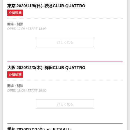
東京 2020/11/8(日）渋谷CLUB QUATTRO
注意事項
公演延期
※ドリンク代別途必要
※2歳以下入場不可 /3歳以上チケット必要
開場・開演
OPEN 17:00 / START 18:00
INFO
DISK GARAGE
：050-5533-0888 (平日12:00～19:00)
チケット
詳しく見る
￥4,500-(税込/All standing/1Drink別)
主催：
DISK GARAGE
企画・制作：
ハンドメイドミュージック
/ クリエイティブマン
チケット発売日
協力：
ソニー・ミュージックレーベルズ
調整中
大阪 2020/12/3(木）梅田CLUB QUATTRO
注意事項
公演延期
※ドリンク代別途必要
※2歳以下入場不可 /3歳以上チケット必要
開場・開演
OPEN 18:00 / START 19:00
INFO
DISK GARAGE
：050-5533-0888 (平日12:00～19:00)
チケット
詳しく見る
￥4,500-(税込/All standing/1Drink別)
主催：
DISK GARAGE
企画・制作：
ハンドメイドミュージック
/ クリエイティブマン
チケット発売日
協力：
ソニー・ミュージックレーベルズ
調整中
愛知 2020/12/11(金）ell.FITS ALL