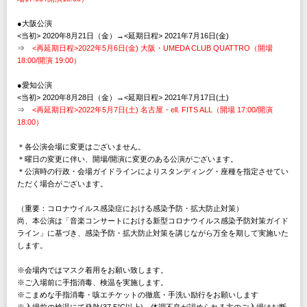
●大阪公演
<当初> 2020年8月21日（金）→<延期日程> 2021年7月16日(金)
⇒
<再延期日程>2022年5月6日(金) 大阪・UMEDA CLUB QUATTRO（開場
18:00/開演 19:00）
●愛知公演
<当初> 2020年8月28日（金）→<延期日程> 2021年7月17日(土)
⇒
<再延期日程>2022年5月7日(土) 名古屋・ell. FITS ALL（開場 17:00/開演
18:00）
＊各公演会場に変更はございません。
＊曜日の変更に伴い、開場/開演に変更のある公演がございます。
＊公演時の行政・会場ガイドラインによりスタンディング・座種を指定させてい
ただく場合がございます。
（重要：コロナウイルス感染症における感染予防・拡大防止対策）
尚、本公演は「音楽コンサートにおける新型コロナウイルス感染予防対策ガイド
ライン」に基づき、感染予防・拡大防止対策を講じながら万全を期して実施いた
します。
※会場内ではマスク着用をお願い致します。
※ご入場前に手指消毒、検温を実施します。
※こまめな手指消毒・咳エチケットの徹底・手洗い励行をお願いします