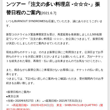
ンツアー「注文の多い料理店 -☆☆☆-」振
替日程のご案内
[2021.6.7]
いつもBURNOUT SYNDROMESを応援していただき、誠にありがとうございま
す。
新型コロナウイルス緊急事態宣言を受け、再度延期を発表致しました1,500名限
定ワンマンツアー「注文の多い料理店 -☆☆☆-」全公演につきまして、振替日程
が決定いたしましたのでご案内させていただきます。
現在お持ちのチケットは、そのまま振替公演にご利用頂けます。公演日までお手
持ちのチケットを大切に保管くださいますようお願いいたします。万が一チケッ
トを紛失された場合、再発行・払い戻しは出来ませんのでお気をつけください。
また、残念ながら振替公演にご来場頂けないお客様には、チケットの払い戻しを
承ります。
つきましては、下記<払い戻しのご案内>をご確認いただき、受付期間内でのお手
続きをお願い致します。
<振替日程のご案内>
●東京公演
<当初> 2020年8月27日（木）→<延期日程> 2021年7月31日(土)
⇒
<再延期日程> 2022年4月24日(日) 東京・SHIBUYA CLUB QUATTRO（開
場17:00 /開演18:00）