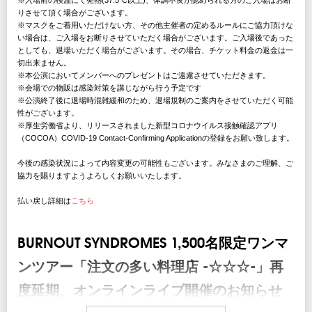
※入場前の検温にて発熱(37.5°C以上)、体調不良が認められる方のご入場はお断
りさせて頂く場合がございます。
※マスクをご着用いただけない方、その他主催者の定めるルールにご協力頂けな
い場合は、ご入場をお断りさせていただく場合がございます。ご入場後であった
としても、退場いただく場合がございます。その場合、チケット料金の返金は一
切出来ません。
※本公演においてメンバーへのプレゼントはご遠慮させていただきます。
※会場での物販は感染対策を講じながら行う予定です
※公演終了後に退場時混雑緩和のため、退場規制のご案内をさせていただく可能
性がございます。
※厚生労働省より、リリースされました新型コロナウイルス接触確認アプリ
（COCOA）COVID-19 Contact-Confirming Applicationの登録をお願い致します。
今後の感染状況によって内容変更の可能性もございます。みなさまのご理解、ご
協力を賜りますようよろしくお願いいたします。
払い戻し詳細は
こちら
BURNOUT SYNDROMES 1,500名限定ワンマ
ンツアー「注文の多い料理店 -☆☆☆-」再
度延期、オンラインライブ開催のお知らせ