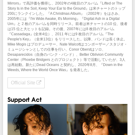
Mirrors』で高評価を獲得し、2002年の4枚目のアルバム『Lifted or The
Story Is in the Soil, Keep Your Ear to the Ground』は米チャートのトップ
協力：
BIG NOTHING
200にランクインした。『A Christmas Album』（2002年）をはさみ、
企画・制作・招聘：クリエイティブマンプロダクション
2005年には『I'm Wide Awake, It's Morning』『Digital Ash in a Digital
Urn』と 2 枚のアルバムを同時リリース。前者は米チャートの10 位、後者
は15 位と大ヒットを記録。その後、2007年には8 枚目のアルバム
『Cassadaga』(全米4位）、2011 年には9 枚目のアルバム『The
People's Key』（全米13位）をリリースした。以降、バンドは長く休止。
Mike Mogis はプロデューサー、Nate Walcottはコンポーザー／スタジオ・
ミュージシャンとしての仕事を行い、Conor Oberstはソロ、
Desaparecidos（自身のパンク・バンド）、Better Oblivion Community
Center（Phoebe Bridgers とのプロジェクト）等で活動していたが、3人
は再始動。新たにDead Oceans と契約し、2020年8月、『Down in the
Weeds, Where the World Once Was』を発表した。
Official Site
Support Act