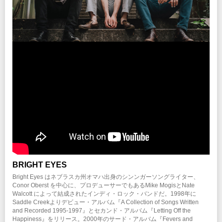
企画・制作・招聘：クリエイティブマンプロダクション
チケット先行
クリエイティブマン 3A 会員先行
期間：6/18(水)15:00～6/22(日)18:00
クリエイティブマン モバイル 会員先行
期間：6/18(水)18:00～6/22(日)18:00
イープラス
期間：6/23(月)12:00～6/29(日)23:59
チケットぴあ
期間：6/23(月)12:00～6/29(日)23:59
ローソンチケット
期間：6/23(月)12:00～6/29(日)23:59
プレイガイド
イープラス
チケットぴあ
ローソンチケット
※Web販売のみ
BRIGHT EYES
注意事項
Bright Eyes はネブラスカ州オマハ出身のシンンガーソングライター、
※未就学児(6歳未満)のご入場はお断りいたします。
※ハンディキャップエリアご利用希望の方は
こちら
より申請をお願いします。
Conor Oberst を中心に、プロデューサーでもあるMike MogisとNate
（チケットご購入後、早めの申請にご協力をお願いします。）
Walcott によって結成されたインディ・ロック・バンドだ。1998年に
Saddle Creekよりデビュー・アルバム『A Collection of Songs Written
and Recorded 1995-1997』とセカンド・アルバム『Letting Off the
INFO
Happiness』をリリース。2000年のサード・アルバム『Fevers and
クリエイティブマン：03-3499-6669 (月・水・金 12:00〜16:00)