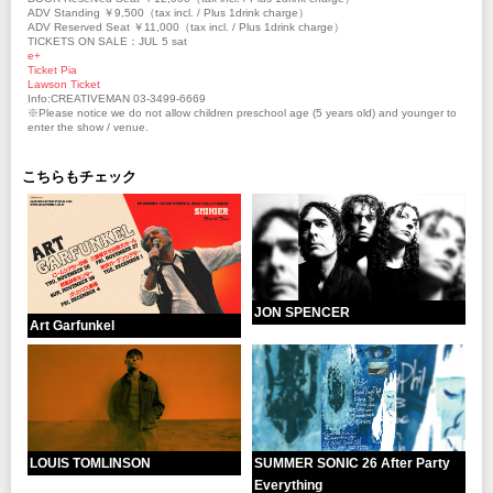
ADV Standing ￥9,500（tax incl. / Plus 1drink charge）
ADV Reserved Seat ￥11,000（tax incl. / Plus 1drink charge）
TICKETS ON SALE：JUL 5 sat
e+
Ticket Pia
Lawson Ticket
Info:CREATIVEMAN 03-3499-6669
※Please notice we do not allow children preschool age (5 years old) and younger to
enter the show / venue.
こちらもチェック
JON SPENCER
Art Garfunkel
LOUIS TOMLINSON
SUMMER SONIC 26 After Party
Everything