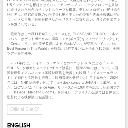
USインディーを想起させるバンドアンサンブルに、テクノロジーを果敢
に取り入れた独自のサウンドスケープを構築。美しいメロディに寄り添う
詞世界は、時代の文脈のなかで揺れ動く主人公の現実と内面を曖昧に溶か
し、小さな再生／蘇生を描きながらリスナーに寄り添い、多くの音楽ファ
ンを魅了している。
最新作はこの秋11月6日にリリースした『LOST AND FOUND』。本ア
ルバムにはゲストボーカルに塩塚モエカ(羊文学)をフィーチャリングした
「Crystal」や、山中遥子監督による Music Video が話題の「You’re the
Best Person in This World」を収録。現在アルバムを携えた16公演、全国
ツアーを開催中。
2021年には、アイナ・ジ・エンドとのユニット A_o による「BLUE
SOULS」がポカリスエットのCMで話題に。翌2022年には、ベルリン国
際映画祭でアムネスティ国際映画賞を受賞した映画『マイスモールラン
ド』で劇伴と主題歌を担当し、映画音楽の分野でも注目を集めた。2024
年には、NHK 総合テレビにて「tiny desk concerts JAPAN」に出演。ま
た、1stアルバム『The Ice Age』リリースから10周年を記念した全国ツア
ー「Ice Age : Melt and Blooms」を開催し、ファイナル公演では岩井俊二
監督による映像演出も話題に。
Official Site
ENGLISH