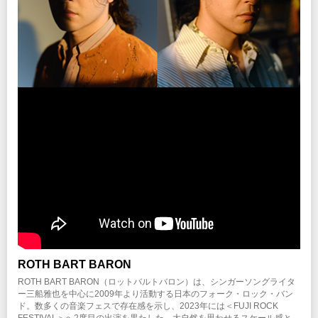
ROTH BART BARON
ROTH BART BARON（ロットバルトバロン）は、シンガーソングライタ
ー三船雅也を中心に2009年より活動する日本のフォーク・ロック・バン
ド。数多くの音楽フェスで存在感を示し、2023年には＜FUJI ROCK
FESTIVAL＞へ2度目の出演を果たした。大自然を思わせるスケール感と