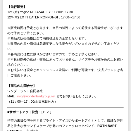
【先行販売】
12/3(水) Yogibo META VALLEY：17:00〜17:30
12/4(木) EX THEATER ROPPONGI：17:00〜17:30
※販売時間は予定となります。当日の状況によって前後する可能性がございます
ので予めご了承ください。
※商品の販売価格は全て消費税込みの金額となります。
※販売の内容や価格は急遽変更になる場合がございますので予めご了承くださ
い。
※各商品には数に限りがございますので、予めご了承ください。
※不良品以外の返品・交換は承っておりません。サイズ等をお確かめの上お買い
求めください。
※お支払いは現金とキャッシュレス決済のご利用が可能です。決済ブランドは当
日ご確認下さい。
【商品のお問合せ】
ワンダーランド合同会社
MAIL :
info@wonderlandgroup.net
までお問い合わせください。
（11：00～17：00/土日祝日休み）
■サポートアクト決定！
[11.25]
待望の来日公演を控えるブライト・アイズのサポートアクトとして、繊細な詩世
界と壮大なサウンドスケープが魅力のフォークロックバンド、
ROTH BART