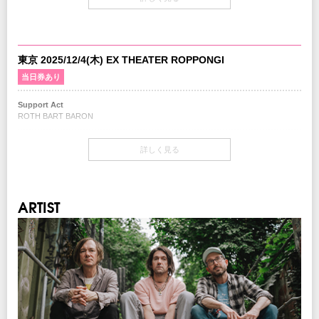
OPEN 18:00 / START 19:00
当日券
18:00～会場当日券売場にて販売
￥10,500-(税込/All Standing/1Drink別)
東京 2025/12/4(木) EX THEATER ROPPONGI
当日券あり
チケット
￥9,500-(税込/All Standing/1Drink別)
Support Act
ROTH BART BARON
チケット発売日
7/5(土) 10:00am～
開場・開演
詳しく見る
OPEN 18:00 / START 19:00
チケット先行
クリエイティブマン 3A 会員先行
当日券
期間：6/18(水)15:00～6/22(日)18:00
18:00～会場当日券売場にて販売
クリエイティブマン モバイル 会員先行
ARTIST
スタンディング ¥10,500-(税込/1Drink別)
期間：6/18(水)18:00～6/22(日)18:00
指定席 ¥12,000-(税込/1Drink別)
注意事項
チケット
※未就学児(6歳未満)のご入場はお断りいたします。
スタンディング ¥9,500-(税込/1Drink別)
指定席 ¥11,000-(税込/1Drink別)
INFO
キョードーインフォメーション
：0570-200-888
チケット発売日
7/5(土) 10:00am～
協力：
BIG NOTHING