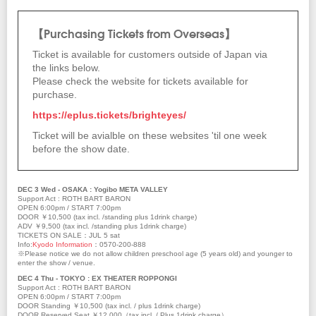
【Purchasing Tickets from Overseas】
Ticket is available for customers outside of Japan via
the links below.
Please check the website for tickets available for
purchase.
https://eplus.tickets/brighteyes/
Ticket will be avialble on these websites 'til one week
before the show date.
DEC 3 Wed - OSAKA : Yogibo META VALLEY
Support Act : ROTH BART BARON
OPEN 6:00pm / START 7:00pm
DOOR ￥10,500 (tax incl. /standing plus 1drink charge)
ADV ￥9,500 (tax incl. /standing plus 1drink charge)
TICKETS ON SALE：JUL 5 sat
Info:
Kyodo Information
：0570-200-888
※Please notice we do not allow children preschool age (5 years old) and younger to
enter the show / venue.
DEC 4 Thu - TOKYO : EX THEATER ROPPONGI
Support Act : ROTH BART BARON
OPEN 6:00pm / START 7:00pm
DOOR Standing ￥10,500 (tax incl. / plus 1drink charge)
DOOR Reserved Seat ￥12,000（tax incl. / Plus 1drink charge）