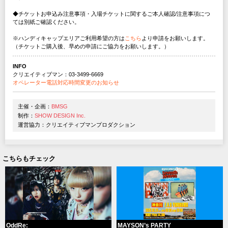
◆チケットお申込み注意事項・入場チケットに関するご本人確認/注意事項につ
ては別紙ご確認ください。
※ハンディキャップエリアご利用希望の方は
こちら
より申請をお願いします。
（チケットご購入後、早めの申請にご協力をお願いします。）
INFO
クリエイティブマン：03-3499-6669
オペレーター電話対応時間変更のお知らせ
主催・企画：
BMSG
制作：
SHOW DESIGN Inc.
運営協力：クリエイティブマンプロダクション
こちらもチェック
OddRe:
MAYSON’s PARTY