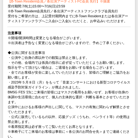
【B-Town Resident会員／各出演アーティストFC会員 先行】※抽選
受付期間:7/8(土)15:00〜7/16(日)23:59
※B-Town Resident会員先行／各出演アーティストファンクラブ会員先行
受付をご希望の方は、上記受付期間内までにB-Town Residentまたは各出演アー
ティストファンクラブへご入会(=ご入金)いただくと、お申込みいただけます。
注意事項
※開場/開演時間は変更となる場合がございます。
※出演者は予告なく変更になる場合がございますので、予めご了承ください。
◆公演に関する注意事項
・公演中ご自身の席以外での観覧は禁止と致します。
・その他、会場内では係員の指示に必ず従っていただくようお願い致します。
指示を守って頂けない場合は、ご退場をお願いする場合もございます。
・全てのお客様が安全に楽しんでいただけますよう、皆様のご理解とご協力をお
願い致します。
・2023年５月８日（月）をもって「音楽コンサートにおける新型コロナウイルス
感染予防対策ガイドライン」が廃止されました。
BMSG FES ‘23にご来場の皆様にはマスクの着用をお願いせず、お客様が自身の
体調や生活環境に合わせて、個人の主体的な選択・判断を基本とさせていただき
ます。
公演中におけるお客様の声出しに関しても、マスクの有無に関わらず解禁とさせ
ていただきます。
・公式に販売しているもの以外、応援グッズ（うちわ、ペンライト等）の使用は
禁止致します。
※着席指定席は必ず座ってご覧いただくお席となります。
※車椅子にてご来場のお客様は事前に＜各公演のお問合せ先＞までご連絡くださ
い。