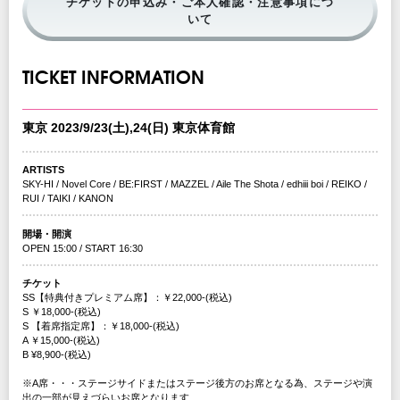
チケットの申込み・ご本人確認・注意事項につ
いて
TICKET INFORMATION
東京 2023/9/23(土),24(日) 東京体育館
ARTISTS
SKY-HI / Novel Core / BE:FIRST / MAZZEL / Aile The Shota / edhiii boi / REIKO /
RUI / TAIKI / KANON
開場・開演
OPEN 15:00 / START 16:30
チケット
SS【特典付きプレミアム席】：￥22,000-(税込)
S ￥18,000-(税込)
S 【着席指定席】：￥18,000-(税込)
A ￥15,000-(税込)
B ¥8,900-(税込)
※A席・・・ステージサイドまたはステージ後方のお席となる為、ステージや演
出の一部が見えづらいお席となります