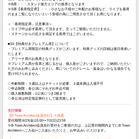
※B席・・・スタンド後方エリアの座席となります
※S席【着席指定席】・・・小さなお子様やご年配のお客様など、ライブを着席
のままご覧になりたいという皆様の為にご用意させて頂くお席になります。
＜「着席指定席」注意事項＞
・ライブ中は必ず着席して頂きます。立ってご観覧いただけません。
・ステージからの近さを保証する座席ではございません。
■SS【特典付きプレミアム席】について
・プレミアム席限定の特典グッズがございます。特典グッズの詳細は後日発表い
たします。
・アリーナ席のお座席となります。
※プレミアム席が良席と感じるかは、個人差がございますので、ご納得いただい
た方のみお申し込みください。席についてのクレーム・返金はいかなる場合でも
受け付けられません。
◇年齢制限：３歳以上はチケットが必要、３歳未満は入場不可
◇申込制限：各公演にそれぞれ申込可能
◇購入枚数制限：1公演につき2枚まで
◇本公演は特定指定興行として販売致します
先行情報
【B-Town Architect会員先行】※抽選
受付期間:6/23(金)15:00〜7/2(日)23:59
※B-Town Architect会員先行受付をご希望の方は、上記受付期間内までにB-Town
Architectへご入会(=ご入金)いただくと、お申込みいただけます。