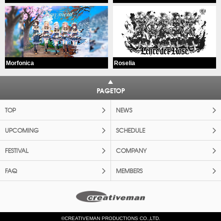
Morfonica
Roselia
PAGETOP
TOP
NEWS
UPCOMING
SCHEDULE
FESTIVAL
COMPANY
FAQ
MEMBERS
©CREATIVEMAN PRODUCTIONS CO.,LTD.