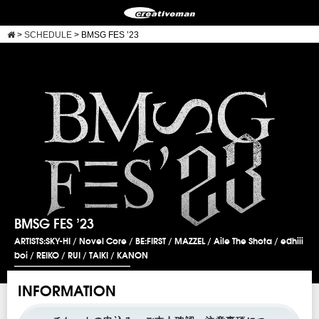
>
SCHEDULE
>
BMSG FES ’23
BMSG FES ’23
ARTISTS:SKY-HI / Novel Core / BE:FIRST / MAZZEL / Aile The Shota / edhiii
boi / REIKO / RUI / TAIKI / KANON
INFORMATION