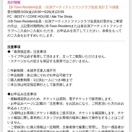
先行情報
【B-Town Resident会員 ・出演アーティストファンクラブ会員 先行 】※抽選
受付期間:5/20(金)18:00〜5/26(木)23:59
FC : BESTY / CORE HOUSE / Aile The Shota
※B-Town Resident会員・出演アーティストファンクラブ会員先行受付をご希望
の方は、上記受付期間内にB-Town Residentまたは各出演アーティストファンク
ラブへご入会(=ご入金)いただき、お申込みを完了してください。余裕をもって
のご入会をおすすめいたします。
注意事項
◆『着席指定席』注意事項
・ライブ中は必ず着席して頂きます。立ってご観覧いただけません。
・ステージからの近さを保証する座席ではございません。
◇年齢制限：未就学児童入場不可
◇申込制限：各公演にそれぞれ申込可能です
◇購入枚数制限：1公演お一人につき4枚まで
◇本公演は特定指定興行として販売致します
◆お申込み注意事項
・接触感染防止のため、チケットは原則、電子チケットで販売致します。
・お申込みページに記載の「注意事項」をお読みになり、ご同意頂いた方のみお
申込みください。
・入場時はお客様にチケット画面をご提示頂き、チケットを確認致します。チケ
ット確認に際し基本的にスタッフがお客様の端末に触れて操作をすることはござ
いません。
・ご登録頂いた個人情報は一定期間、主催者側で厳重に管理し、万が一感染者が
発生した場合の感染経路追跡のための利用、および必要に応じた保健所等の公的