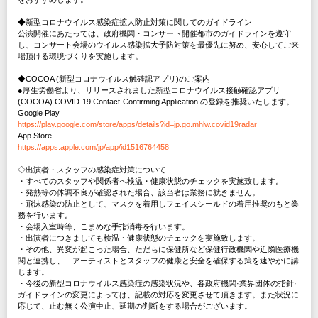
◆新型コロナウイルス感染症拡大防止対策に関してのガイドライン
公演開催にあたっては、政府機関・コンサート開催都市のガイドラインを遵守
し、コンサート会場のウイルス感染拡大予防対策を最優先に努め、安心してご来
場頂ける環境づくりを実施します。
◆COCOA (新型コロナウイルス触確認アプリ)のご案内
●厚生労働省より、リリースされました新型コロナウイルス接触確認アプリ
(COCOA) COVID-19 Contact-Confirming Application の登録を推奨いたします。
Google Play
https://play.google.com/store/apps/details?id=jp.go.mhlw.covid19radar
App Store
https://apps.apple.com/jp/app/id1516764458
◇出演者・スタッフの感染症対策について
・すべてのスタッフや関係者へ検温・健康状態のチェックを実施致します。
・発熱等の体調不良が確認された場合、該当者は業務に就きません。
・飛沫感染の防止として、マスクを着用しフェイスシールドの着用推奨のもと業
務を行います。
・会場入室時等、こまめな手指消毒を行います。
・出演者につきましても検温・健康状態のチェックを実施致します。
・その他、異変が起こった場合、ただちに保健所など保健行政機関や近隣医療機
関と連携し、 アーティストとスタッフの健康と安全を確保する策を速やかに講
じます。
・今後の新型コロナウイルス感染症の感染状況や、各政府機関·業界団体の指針·
ガイドラインの変更によっては、記載の対応を変更させて頂きます。また状況に
応じて、止む無く公演中止、延期の判断をする場合がございます。