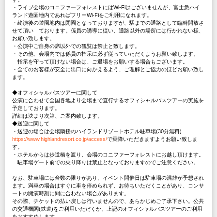
・ライブ会場のコニファーフォレストにはWi-Fiはございませんが、富士急ハイ
ランド遊園地内であればフリーWi-Fiをご利用になれます。
・終演後の遊園地内は閉園となっておりますが、駅までの通路として臨時開放さ
せて頂い ております。係員の誘導に従い、通路以外の場所には行かれない様、
お願い致します。
・公演中ご自身の席以外での観覧は禁止と致します。
・その他、会場内では係員の指示に必ず従っていただくようお願い致します。
指示を守って頂けない場合は、ご退場をお願いする場合もございます。
・全てのお客様が安全に出口に向かえるよう、ご理解とご協力のほどお願い致し
ます。
◆オフィシャルバスツアーに関して
公演に合わせて全国各地より会場まで直行するオフィシャルバスツアーの実施を
予定しております。
詳細は決まり次第、ご案内致します。
◆送迎に関して
・送迎の場合は会場隣接のハイランドリゾートホテル駐車場(30分無料)
https://www.highlandresort.co.jp/access/
で乗降いただきますようお願い致しま
す。
・ホテルからは歩道橋を渡り、会場のコニファーフォレストにお越し頂けます。
駐車場ゲート前での乗り降りは禁止となっておりますのでご注意ください。
なお、駐車場には台数の限りがあり、イベント開催日は駐車場の混雑が予想され
ます。満車の場合はすぐに車を停められず、お待ちいただくことがあり、コンサ
ートの開演時刻に間に合わない場合があります。
その際、チケットの払い戻しは行いませんので、あらかじめご了承下さい。公共
の交通機関(鉄道)をご利用いただくか、上記のオフィシャルバスツアーのご利用
をおすすめします。