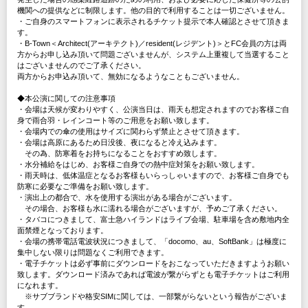
機関への提供などに制限します。他の目的で利用することは一切ございません。
・ご自身のスマートフォンに表示されるチケット提示で本人確認とさせて頂きま
す。
・B-Town＜Architect(アーキテクト)／resident(レジデント)＞とFC会員の方は両
方からお申し込み頂いて問題ございませんが、システム上重複して当選すること
はございませんのでご了承ください。
両方からお申込み頂いて、無効になるようなこともございません。
◆本公演に関しての注意事項
・会場は天候が変わりやすく、公演当日は、雨天も想定されますのでお客様ご自
身で雨合羽・レインコート等のご用意をお願い致します。
・会場内での傘の使用はサイズに関わらず禁止とさせて頂きます。
・会場は高原にあるため日没後、夜になると冷え込みます。
その為、防寒着をお持ちになることをおすすめ致します。
・水分補給をはじめ、お客様ご自身での熱中症対策をお願い致します。
・雨天時は、低体温症となるお客様もいらっしゃいますので、お客様ご自身でも
防寒に必要なご準備をお願い致します。
・演出上の都合で、水を使用する演出がある場合がございます。
その場合、お客様も水に濡れる場合がございますが、予めご了承ください。
・タバコにつきまして、富士急ハイランドはライブ会場、駐車場を含め敷地内全
面禁煙となっております。
・会場の携帯電話電波状況につきまして、「docomo、au、SoftBank」は極度に
集中しない限りは問題なくご利用できます。
・電子チケットは必ず事前にダウンロードをおこなっていただきますようお願い
致します。ダウンロード済みであれば電波が繋がらずとも電子チケットはご利用
になれます。
※サブブランドや格安SIMに関しては、一部繋がらないという報告がございま
す。