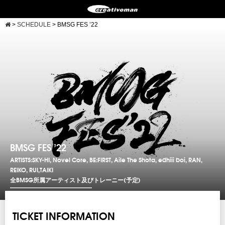
>
SCHEDULE
>
BMSG FES ’22
BMSG FES ’22
ARTISTS:SKY-HI, Novel Core, BE:FIRST, Aile The Shota, edhiii boi, RAN,
REIKO, RUI,TAIKI
全BMSG所属アーティスト及びトレーニー(予定)
TICKET INFORMATION