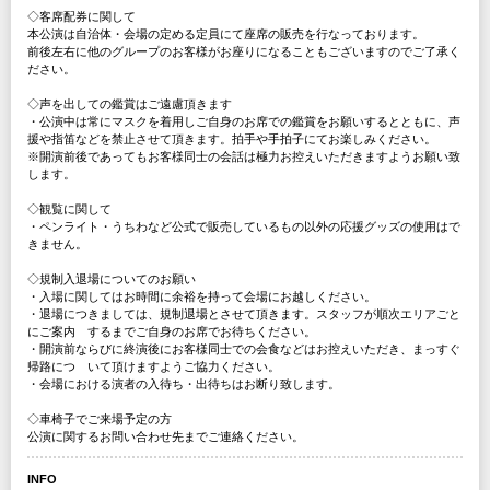
◇客席配券に関して
本公演は自治体・会場の定める定員にて座席の販売を行なっております。
前後左右に他のグループのお客様がお座りになることもございますのでご了承く
ださい。
◇声を出しての鑑賞はご遠慮頂きます
・公演中は常にマスクを着用しご自身のお席での鑑賞をお願いするとともに、声
援や指笛などを禁止させて頂きます。拍手や手拍子にてお楽しみください。
※開演前後であってもお客様同士の会話は極力お控えいただきますようお願い致
します。
◇観覧に関して
・ペンライト・うちわなど公式で販売しているもの以外の応援グッズの使用はで
きません。
◇規制入退場についてのお願い
・入場に関してはお時間に余裕を持って会場にお越しください。
・退場につきましては、規制退場とさせて頂きます。スタッフが順次エリアごと
にご案内 するまでご自身のお席でお待ちください。
・開演前ならびに終演後にお客様同士での会食などはお控えいただき、まっすぐ
帰路につ いて頂けますようご協力ください。
・会場における演者の入待ち・出待ちはお断り致します。
◇車椅子でご来場予定の方
公演に関するお問い合わせ先までご連絡ください。
INFO