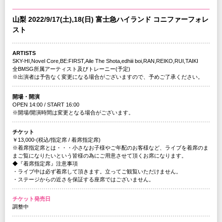
山梨 2022/9/17(土),18(日) 富士急ハイランド コニファーフォレ
スト
ARTISTS
SKY-HI,Novel Core,BE:FIRST,Aile The Shota,edhiii boi,RAN,REIKO,RUI,TAIKI
全BMSG所属アーティスト及びトレーニー(予定)
※出演者は予告なく変更になる場合がございますので、予めご了承ください。
開場・開演
OPEN 14:00 / START 16:00
※開場/開演時間は変更となる場合がございます。
チケット
￥13,000-(税込/指定席 / 着席指定席)
※着席指定席とは・・・小さなお子様やご年配のお客様など、ライブを着席のま
まご覧になりたいという皆様の為にご用意させて頂くお席になります。
◆『着席指定席』注意事項
・ライブ中は必ず着席して頂きます。立ってご観覧いただけません。
・ステージからの近さを保証する座席ではございません。
チケット発売日
調整中