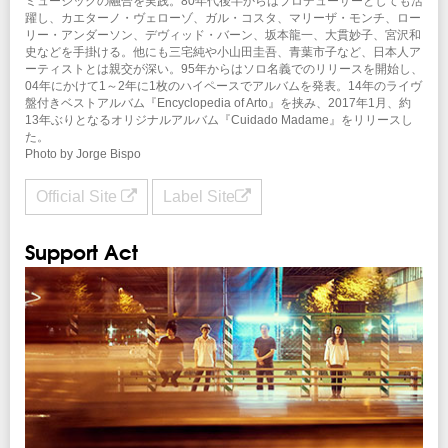
ミュージックの融合を実践。80年代後半からはプロデューサーとしても活
躍し、カエターノ・ヴェローゾ、ガル・コスタ、マリーザ・モンチ、ロー
リー・アンダーソン、デヴィッド・バーン、坂本龍一、大貫妙子、宮沢和
史などを手掛ける。他にも三宅純や小山田圭吾、青葉市子など、日本人ア
ーティストとは親交が深い。95年からはソロ名義でのリリースを開始し、
04年にかけて1～2年に1枚のハイペースでアルバムを発表。14年のライヴ
盤付きベストアルバム『Encyclopedia of Arto』を挟み、2017年1月、約
13年ぶりとなるオリジナルアルバム『Cuidado Madame』をリリースし
た。
Photo by Jorge Bispo
Official Site
Label Site
Support Act