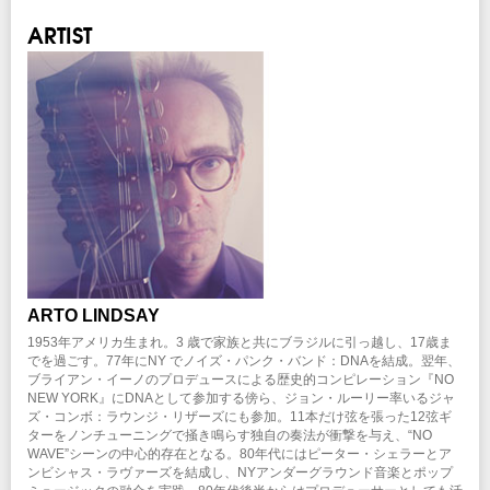
協力：
P-VINE
4/8(土)10:00am～
ARTIST
注意事項
※未就学児(6歳未満)のご入場をお断りさせていただきます。
INFO
キョードーインフォメーション
：0570-200-888
企画・制作・招聘：クリエイティブマン
協力：
P-VINE
ARTO LINDSAY
1953年アメリカ生まれ。3 歳で家族と共にブラジルに引っ越し、17歳ま
でを過ごす。77年にNY でノイズ・パンク・バンド：DNAを結成。翌年、
ブライアン・イーノのプロデュースによる歴史的コンピレーション『NO
NEW YORK』にDNAとして参加する傍ら、ジョン・ルーリー率いるジャ
ズ・コンボ：ラウンジ・リザーズにも参加。11本だけ弦を張った12弦ギ
ターをノンチューニングで掻き鳴らす独自の奏法が衝撃を与え、“NO
WAVE”シーンの中心的存在となる。80年代にはピーター・シェラーとア
ンビシャス・ラヴァーズを結成し、NYアンダーグラウンド音楽とポップ