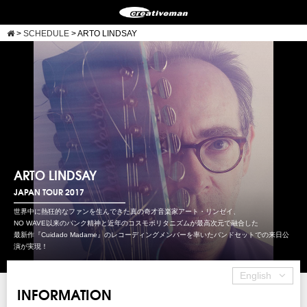
>
SCHEDULE
>
ARTO LINDSAY
ARTO LINDSAY
JAPAN TOUR 2017
世界中に熱狂的なファンを生んできた真の奇才音楽家アート・リンゼイ、
NO WAVE以来のパンク精神と近年のコスモポリタニズムが最高次元で融合した
最新作『Cuidado Madame』のレコーディングメンバーを率いたバンドセットでの来日公
演が実現！
English
INFORMATION