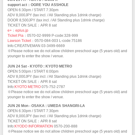
support act：OGRE YOU ASSHOLE
OPEN 6:30pm / START 7:30pm
ADV 8,000JPY (tax incl. / All Standing plus 1drink charge)
DOOR 8,500JPY (tax incl. / All Standing plus 1drink charge)
TICKET ON SALE：APR 8 sat
e+
：
eplus.jp
Ticket Pia
：0570-02-9999 P-code:328-999
Lawson Ticket
：0570-084-003 L-code:75186
Info:CREATIVEMAN 03-3499-6669
※Please notice we do not allow children preschool age (5 years old) and
younger to enter the show / venue.
JUN 24 Sat - KYOTO : KYOTO METRO
OPEN 5:00pm / START 6:00pm
ADV 8,000JPY (tax incl. / All Standing plus 1drink charge)
TICKET ON SALE：APR 8 sat
Info:
KYOTO METRO
075-752-2787
※Please notice we do not allow children preschool age (5 years old) and
younger to enter the show / venue.
JUN 26 Mon - OSAKA : UMEDA SHANGRI-LA
OPEN 6:30pm / START 7:30pm
ADV 8,000JPY (tax incl. / All Standing plus 1drink charge)
TICKET ON SALE：APR 8 sat
Info:
KYODO INFORMATION
0570-200-888
※Please notice we do not allow children preschool age (5 years old) and