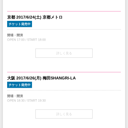
当日券
18:30～会場当日券売場にて販売
￥8,500-(税込/All Standing/1Drink別)
京都 2017/6/24(土) 京都メトロ
チケット発売中
チケット
￥8,000-(税込/All Standing/1Drink別)
開場・開演
OPEN 17:00 / START 18:00
チケット発売日
4/8(土)10:00am～
チケット
詳しく見る
￥8,000-(税込/All standing/1Drink別)
プレイガイド
イープラス
：
eplus.jp
チケット発売日
チケットぴあ
：0570-02-9999 Pコード：328-999
4/8(土)10:00am～
ローソンチケット
：0570-084-003 Lコード：75186
レコファン渋谷BEAM店
：03-3463-0090
大阪 2017/6/26(月) 梅田SHANGRI-LA
※0570で始まる電話番号は、一部携帯・PHS不可
注意事項
チケット発売中
※未就学児(6歳未満)のご入場をお断りさせていただきます。
注意事項
開場・開演
※未就学児(6歳未満)のご入場をお断りさせていただきます。
INFO
OPEN 18:30 / START 19:30
京都メトロ
：075-752-2787
INFO
チケット
クリエイティブマン：03-3499-6669
詳しく見る
企画・制作・招聘：クリエイティブマン
￥8,000-(税込/All standing/1Drink別)
協力：
P-VINE
企画・制作・招聘：クリエイティブマン
チケット発売日