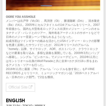
OGRE YOU ASSHOLE
メンバーは出戸学（Vo,Gt）、馬渕啓（Gt）、勝浦隆嗣（Drs）、清水隆史
（Ba）の4人。2005年にセルフタイトルの1st アルバムをリリース。2007
年前後から、国内も大型有名ロックフェス出演やメジャー・シーンのオル
タナティブ・バンドとのツアー、海外有名アーティストのサポートなどで
日本のメジャー音楽シーンで知られるようになった。
結成当初はツインギターの絡みを活かしたUSAインディー・ロックの影響
を色濃く反映したサウンドだったが、2011年リリースのアルバム
「homely」以降、サイケロック、AOR、ポストパンク、クラウトロック
などの要素を取り込み、多様な楽曲を展開している。2009年3月にバップ
へ移籍し、シングル「ピンホール」でメジャーデビュー。2010年11月に
はモントリオール出身のWolf Paradeと共に全米+カナダの18ヶ所をまわ
るアメリカ・ツアーを行った。
2016年11月に最新（7th）アルバム「ハンドルを放す前に」をP-VINE
RECORDS よりリリース、ミュージックマガジン誌「2016ベストアルバ
ム・日本のロック部門」で2位を獲得。
Official Site
ENGLISH
JUN 23 Fri - TOKYO : WWW X