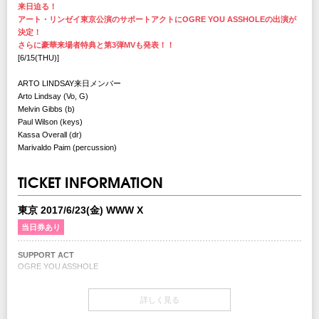
来日迫る！
アート・リンゼイ東京公演のサポートアクトにOGRE YOU ASSHOLEの出演が
決定！
さらに豪華来場者特典と第3弾MVも発表！！
[6/15(THU)]
ARTO LINDSAY来日メンバー
Arto Lindsay (Vo, G)
Melvin Gibbs (b)
Paul Wilson (keys)
Kassa Overall (dr)
Marivaldo Paim (percussion)
TICKET INFORMATION
東京 2017/6/23(金) WWW X
当日券あり
SUPPORT ACT
OGRE YOU ASSHOLE
開場・開演
詳しく見る
OPEN 18:30 / START 19:30