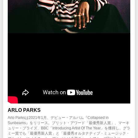
期間：3/8(水)12:00～3/16(木)23:59
※WEB販売のみとなります。
チケットぴあ
期間：3/17(金)12:00～3/26(日)23:59
注意事項
ローソンチケット
※未就学児(6歳未満)のご入場をお断りいたします。
期間：3/17(金)12:00～3/26(日)23:59
QUATTRO WEB先行(抽選）
期間：3/4(土)12:00～3/6(月)23:59
新型コロナウイルス感染拡大防止ガイドライン
こちらよりご確認ください
プレイガイド
イープラス
INFO
チケットぴあ
クリエイティブマン：03-3499-6669
ローソンチケット
オペレーター電話対応時間変更のお知らせ
※WEB販売のみとなります。
協力：
ビッグ・ナッシング
注意事項
企画・制作・招聘：
eventim liveasia
/ クリエイティブマン
※未就学児(6歳未満)のご入場をお断りいたします。
新型コロナウイルス感染拡大防止ガイドライン
こちらよりご確認ください
INFO
ARLO PARKS
梅田クラブクアトロ
：06-6311-8111
Arlo Parksは2021年1月、デビュー・アルバム『Collapsed in
Sunbeams』をリリース。ブリット・アワード「最優秀新人賞」、マーキ
協力：
ビッグ・ナッシング
ュリー・プライズ、BBC「Introducing Artist Of The Year」を獲得し、グラ
企画・制作・招聘：
eventim liveasia
/ クリエイティブマン
ミー賞でも「最優秀新人賞」と「最優秀オルタナティブ・ミュージック・