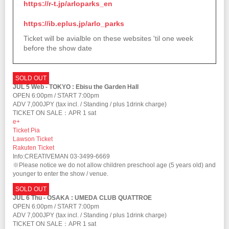
https://r-t.jp/arloparks_en
https://ib.eplus.jp/arlo_parks
Ticket will be avialble on these websites 'til one week
before the show date
SOLD OUT
JUL 5 Web - TOKYO : Ebisu the Garden Hall
OPEN 6:00pm / START 7:00pm
ADV 7,000JPY (tax incl. / Standing / plus 1drink charge)
TICKET ON SALE：APR 1 sat
e+
Ticket Pia
Lawson Ticket
Rakuten Ticket
Info:CREATIVEMAN 03-3499-6669
※Please notice we do not allow children preschool age (5 years old) and
younger to enter the show / venue.
SOLD OUT
JUL 6 Thu - OSAKA : UMEDA CLUB QUATTROE
OPEN 6:00pm / START 7:00pm
ADV 7,000JPY (tax incl. / Standing / plus 1drink charge)
TICKET ON SALE：APR 1 sat