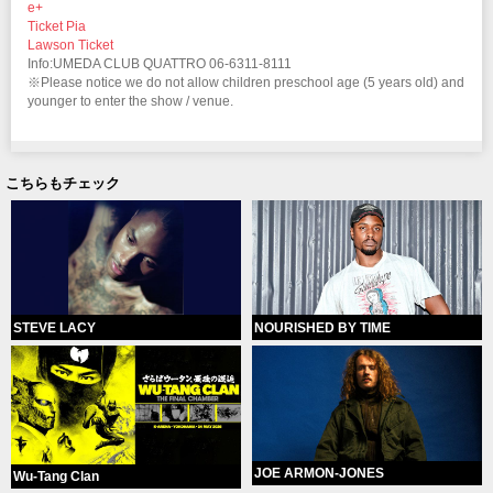
e+
Ticket Pia
Lawson Ticket
Info:UMEDA CLUB QUATTRO 06-6311-8111
※Please notice we do not allow children preschool age (5 years old) and
younger to enter the show / venue.
こちらもチェック
STEVE LACY
NOURISHED BY TIME
JOE ARMON-JONES
Wu-Tang Clan