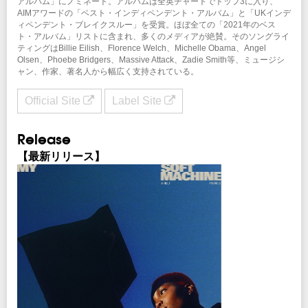
アルバム」にノミネート。アルバムは全英チャートでトップ3に入り、
AIMアワードの「ベスト・インディペンデント・アルバム」と「UKインデ
ィペンデント・ブレイクスルー」を受賞。ほぼ全ての「2021年のベス
ト・アルバム」リストに含まれ、多くのメディアが絶賛。そのソングライ
ティングはBillie Eilish、Florence Welch、Michelle Obama、Angel
Olsen、Phoebe Bridgers、Massive Attack、Zadie Smith等、ミュージシ
ャン、作家、著名人から幅広く支持されている。
Official Site
Label Site
Release
【最新リリース】