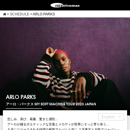
>
SCHEDULE
>
ARLO PARKS
ARLO PARKS
アーロ・パークス MY SOFT MACHINE TOUR 2023 JAPAN
English
悲しみ、喜び、葛藤、驚きと感性…
アーロが綴るポエティックな言葉とメロディが世界にそっと寄り添う…
５月にリリースされる待望の最新アルバムと共に ７月東京と大阪でジャパン・