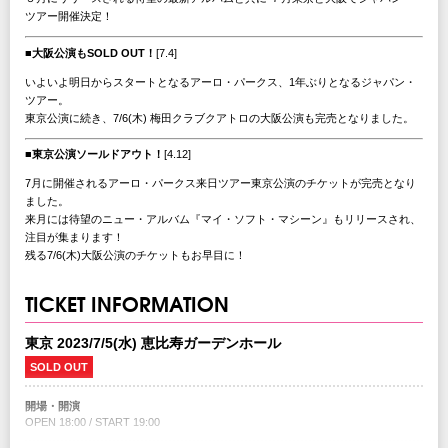
ツアー開催決定！
■大阪公演もSOLD OUT！
[7.4]
いよいよ明日からスタートとなるアーロ・パークス、1年ぶりとなるジャパン・
ツアー。
東京公演に続き、7/6(木) 梅田クラブクアトロの大阪公演も完売となりました。
■東京公演ソールドアウト！
[4.12]
7月に開催されるアーロ・パークス来日ツアー東京公演のチケットが完売となり
ました。
来月には待望のニュー・アルバム『マイ・ソフト・マシーン』もリリースされ、
注目が集まります！
残る7/6(木)大阪公演のチケットもお早目に！
TICKET INFORMATION
東京 2023/7/5(水) 恵比寿ガーデンホール
SOLD OUT
開場・開演
OPEN 18:00 / START 19:00