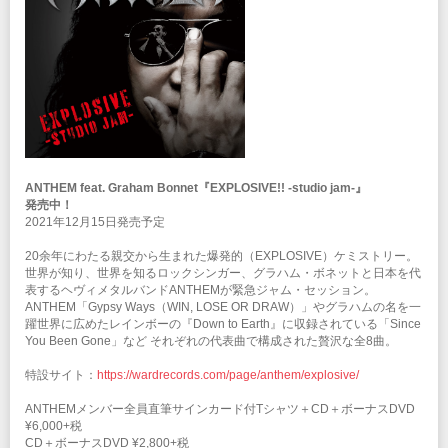
ANTHEM feat. Graham Bonnet『EXPLOSIVE!! -studio jam-』
発売中！
2021年12月15日発売予定
20余年にわたる親交から生まれた爆発的（EXPLOSIVE）ケミストリー。
世界が知り、世界を知るロックシンガー、グラハム・ボネットと日本を代
表するヘヴィメタルバンドANTHEMが緊急ジャム・セッション。
ANTHEM「Gypsy Ways（WIN, LOSE OR DRAW）」やグラハムの名を一
躍世界に広めたレインボーの『Down to Earth』に収録されている「Since
You Been Gone」など それぞれの代表曲で構成された贅沢な全8曲。
特設サイト：
https://wardrecords.com/page/anthem/explosive/
ANTHEMメンバー全員直筆サインカード付Tシャツ＋CD＋ボーナスDVD
¥6,000+税
CD＋ボーナスDVD ¥2,800+税