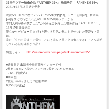
35周年ツアー映像作品『ANTHEM 35+』 発売決定！『ANTHEM 35+』
Official Site
Facebook
Twitter
2021年12月15日発売予定
現役ANTHEMに歴代メンバーのMAD大内[ds]、トニー前田[vo]、坂本英三
[vo]を加えて行なわれたANTHEM35周年ツアーから、
本間大嗣が特別参加した2公演を完全収録した映像作品『ANTHEM 35+』
12月15日発売決定！
現在からデビュー前まで時を遡り各時代の魅力を見せつけた濃密な内容
は、
常に「今の自分達こそ最強」という誇りと共に突き進んできたことを証明
している記念碑的な作品！
特設サイト：
http://wardrecords.com/page/anthem/anthem35/
■通販限定 出演者全員直筆サインカード付
2枚組Blu-ray+4枚組CD または 2枚組DVD+4枚組CD
12,650 円(税込)
■通常盤
2枚組Blu-ray または 2枚組DVD
9,350 円(税込)