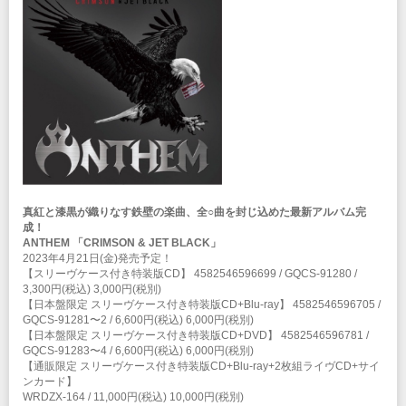
ANTHEM再結成の可能性を真剣に探り始めることになる。柴田は、ノスタ
ルジーでただ昔のメンバーを集めるのではなく、再始動するならば、“今を
生きるバンド”として新たな音楽を作り、邁進する事”を目標に掲げた。 その
目的のために柴田は、その才能を高く評価する清水昭男＜g＞に真っ先に声
をかけた。そして合流に意欲を示す坂本英三＜vo＞、本間大嗣＜ds＞を招
集。
2001年の「SEVEN HILLS」を皮切りに「OVERLOAD」(2002年)、
「ETERNAL WARRIOR」(2004年)、「IMMORTAL」(2006年)、「BLACK
EMPIRE」(2008年)、「HERALDIC DEVICE」(2010年)と計6 枚のスタジ
オ・アルバムをリリース、作品とツアーの両面で“現役バンド”であることを
証明し続けた。
11年間にわたって不動のメンバーで活動し日本のメタル・シーンの頂点に
立つ彼らは、さらなる活動を目指しレコード会社を移籍。アルバム
「BURNING OATH」を 2012年にリリース。なおドラムの本間は以前起こ
真紅と漆黒が織りなす鉄壁の楽曲、全○曲を封じ込めた最新アルバム完
した事故の影響もあり、完全完治が必要との判断から一時休養となる。その
成！
ためドラムは1曲を除きゲスト・ミュージシャンの田丸勇がプレイ。結局、
ANTHEM 「CRIMSON & JET BLACK」
本間はその後も合流には至らず脱退。2013年にとあるイベントにて、デビ
2023年4月21日(金)発売予定！
ュー後第二期のヴォーカリストであった森川之雄を迎え入れたセッションを
【スリーヴケース付き特装版CD】 4582546596699 / GQCS-91280 /
行うことになった柴田は、改めてその歌唱力と音楽への情熱に感銘を受け、
3,300円(税込) 3,000円(税別)
2013年末、今後の活動を見据え、ヴォーカルの交代を決断。そして森川と
【日本盤限定 スリーヴケース付き特装版CD+Blu-ray】 4582546596705 /
共に、長きに渡りバンドをサポートしてきた田丸を正式メンバーとして迎え
GQCS-91281〜2 / 6,600円(税込) 6,000円(税別)
入れ、ここにアンセム史上最強と言われる【柴田直人】【清水昭男】【森川
【日本盤限定 スリーヴケース付き特装版CD+DVD】 4582546596781 /
之雄】【田丸勇】の新ラインナップが完成する。
GQCS-91283〜4 / 6,600円(税込) 6,000円(税別)
そして鬼気迫るほどのサウンド・クオリティの 15thアルバ ム「ABSOLUTE
【通販限定 スリーヴケース付き特装版CD+Blu-ray+2枚組ライヴCD+サイ
WORLD」を完成させた。
ンカード】
翌年の 2015年には結成 30周年を迎え30th ANNIVERSARY TOURを大成功
WRDZX-164 / 11,000円(税込) 10,000円(税別)