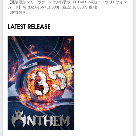
させ、2017年には16thアルバム「ENGRAVED」をリリース。更に勢力的に
【通販限定 スリーヴケース付き特装版CD+DVD+2枚組ライヴCD+サイン
日本中をツアーし、“最強”であることを示した。2018年2月、濃厚な2017年
カード】 WRDZX-166 / 11,000円(税込) 10,000円(税別)
の活動を網羅したドキュメンタリー映像作品「ATTITUDE 2017 -Live and
【解説付き】
documents-」を発売。7月には第4作目のアルバム『GYPSY WAYS』リリー
ス30周年記念ライヴと、アンセムが主宰のメタルフェス《HEADSTRONG
LATEST RELEASE
FES.18》を開催。
2018年6月に行われたリーダー柴田直人の生誕60年記念ライヴ『METAL
MAN RISING』と、夏に行われたHEADSTRONG FES.18
−ANTHEM/SABBRABELLS−の映像作品2タイトルを2018年12月12日にリ
リース。
そしてANTHEMはドイツのメタル専門レーベルNuclear Blastと日本人初の
契約を締結。全曲英詞ヴァージョンのベスト・アルバム『NUCLEUS』を
2019年3月29日に世界発売した！4月にはドイツで開催される『KEEP IT
TRUE Festival』への参加。遂に世界に向けて発信を開始した。
2020年、コロナ禍によりほぼ全ての活動がストップするものの、翌2021年
には、デビュー35周年の節目として、国内で大規模なアニバーサリー・ツ
アー等の活動を再開。
活動を継続しながら新作アルバムの曲作りを根気強く続け、2023年4月には
最高傑作との呼び声も高いアルバム「CRIMSON & JET BLACK」を世界同
時発売する。
2024年には国外で複数のロックフェスにも参加を予定し、引き続き国内に
しっかりと軸足を置きながら、活動エリアを拡大していく計画となってい
る。
未来を目指し更に勢力的な活動を展開しシーンの第一線を走り続ける
ANTHEMに是非注目して欲しい！！