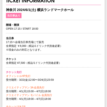
TICKET INFORMATION
神奈川 2024/6/1(土) 横浜ランドマークホール
当日券あり
開場・開演
OPEN 17:15 / START 18:00
当日券
17:15〜会場当日券売場にて販売
全席指定 ￥8,000（税込/1ドリンク代別途必要）
※現金のみの対応となります。
チケット
全席指定 ¥7,500（税込/1ドリンク代別途必要）
チケット先行
オフィシャルHP先行
受付期間：3/22(金)12:00〜3/24(日)23:59
クリエイティブマン 3A 会員先行
受付期間：4/1(月)15:00～4/7(日)18:00
クリエイティブマン モバイル 会員先行
受付期間：4/1(月)18:00～4/7(日)18:00
チケットぴあ2次