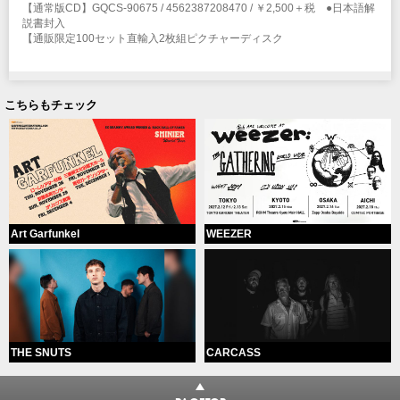
【通常版CD】GQCS-90675 / 4562387208470 / ￥2,500＋税 ●日本語解
説書封入
【通販限定100セット直輸入2枚組ピクチャーディスク
こちらもチェック
Art Garfunkel
WEEZER
THE SNUTS
CARCASS