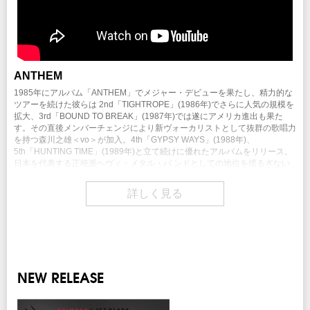
ANTHEM
1985年にアルバム「ANTHEM」でメジャー・デビューを果たし、精力的な
ツアーを続けた彼らは 2nd「TIGHTROPE」(1986年)でさらに人気の規模を
拡大、3rd「BOUND TO BREAK」(1987年)では遂にアメリカ進出も果た
す。その直後メンバーチェンジにより新ヴォーカリストとして抜群の歌唱力
を持つ森川之雄＜vo＞が加入。4th「GYPSY WAYS」(1988年)、
5th「HUNTING TIME」(1989年)と立て続けに優れたアルバムをリリース。
日本を代表する正統派ヘヴィ・メタル・バ ンドとしての地位を揺るぎない
ものとした。 1990年には6thアルバム「NO SMOKE WITHOUT FIRE」が完
成。その直後にギタリストの交代が行われる。オーディションの末、当時
詳しく見る
21 歳の新人 清水昭雄＜g＞に巡り合う。
清水の才能に感銘を受けたリーダー柴田は、清水と共にアルバム制作に取り
掛かる。
1992年、7thアルバム「DOMESTIC BOOTY」の完成とそれに伴うツアーを
もってバンドは解散を発表。
リーダー柴田が“ANTHEM”という名前を復活させたのは「グラハム・ボネッ
トがANTHEM の曲を歌うアルバムを作る」という企画が切っ掛けだった。
NEW RELEASE
全てのトラックを新たに録音してグラハムが歌うこのプロジェクトは 2000
年にアルバム「HEAVY METAL ANTHEM」 としてリリースされ日本ツアー
も行われた。これがファンの“ANTHEM 再結成”待望論に火をつけ、柴田は