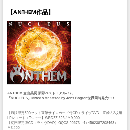
【ANTHEM作品】
ANTHEM 全曲英詞 新録ベスト・アルバム
『NUCLEUS』Mixed＆Mastered by Jens Bogren世界同時発売中！
【通販限定500セット直筆サインカード付CD＋ライヴDVD＋直輸入2枚組
LPレコード＋Tシャツ】WRDZZ-823 / ￥9,000
【初回限定版CD＋ライヴDVD】GQCS-90673～4 / 4562387208463 /
￥3,500