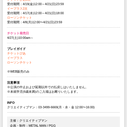
受付期間：4/19(金)12:00～4/21(日)23:59
イープラス2次
受付期間：4/17(水)12:00～4/21(日)18:00
ローソンチケット
受付期間：4/8(月)12:00〜4/21(日)23:59
チケット発売日
4/27(土)10:00am～
プレイガイド
チケットぴあ
イープラス
ローソンチケット
※WEB販売のみ
注意事項
※公演の中止および延期以外での払戻しはいたしません。
※未就学児(6歳未満)のご入場はお断りいたします。
INFO
クリエイティブマン：03-3499-6669(月・水・金 12:00〜16:00)
主催：クリエイティブマン
企画・制作：METAL MAN / PGG