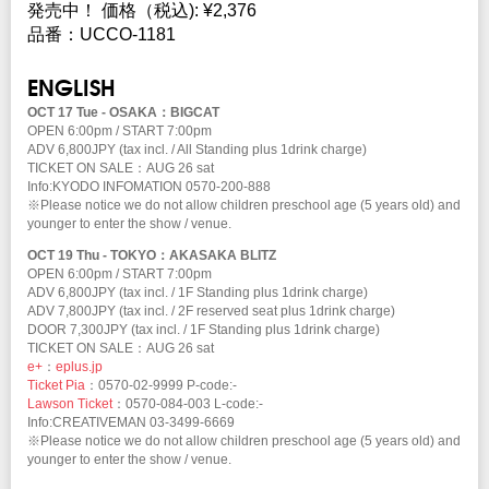
発売中！ 価格（税込): ¥2,376
品番：UCCO-1181
ENGLISH
OCT 17 Tue - OSAKA：BIGCAT
OPEN 6:00pm / START 7:00pm
ADV 6,800JPY (tax incl. / All Standing plus 1drink charge)
TICKET ON SALE：AUG 26 sat
Info:KYODO INFOMATION 0570-200-888
※Please notice we do not allow children preschool age (5 years old) and
younger to enter the show / venue.
OCT 19 Thu - TOKYO：AKASAKA BLITZ
OPEN 6:00pm / START 7:00pm
ADV 6,800JPY (tax incl. / 1F Standing plus 1drink charge)
ADV 7,800JPY (tax incl. / 2F reserved seat plus 1drink charge)
DOOR 7,300JPY (tax incl. / 1F Standing plus 1drink charge)
TICKET ON SALE：AUG 26 sat
e+
：
eplus.jp
Ticket Pia
：0570-02-9999 P-code:-
Lawson Ticket
：0570-084-003 L-code:-
Info:CREATIVEMAN 03-3499-6669
※Please notice we do not allow children preschool age (5 years old) and
younger to enter the show / venue.