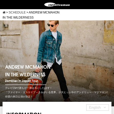
>
SCHEDULE
>
ANDREW MCMAHON
IN THE WILDERNESS
ANDREW MCMAHON
IN THE WILDERNESS
Zombies in Japan Tour
テレビCMで誰もが一度は耳にしたはず！
「ファイヤー・エスケイプ～きみがいる世界」が大ヒット中のアンドリュー・マクマホン!
待望の来日公演が決定！
English