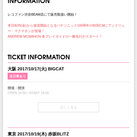
INFORMATION
レコファン渋谷BEAM店にて販売取扱い開始！
本日8/25(金)から放送開始となるパナソニック100周年の特別CMにアンドリュ
ー・マクマホンが登場！
ANDREW MCMAHON 各プレイガイドの一般先行がスタート！
TICKET INFORMATION
大阪 2017/10/17(火) BIGCAT
当日券あり
開場・開演
OPEN 18:00 / START 19:00
チケット
詳しく見る
￥6,800-(税込/All Standing/1Drink別)
当日券
18:00～会場当日券売場にて販売
￥7,300-(税込/All Standing/1Drink別)
東京 2017/10/19(木) 赤坂BLITZ