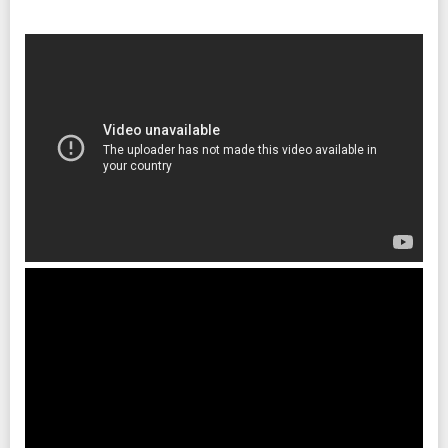
INFO
クリエイティブマン：03-3499-6669
協力：
ユニバーサル ミュージック
企画・制作・招聘：クリエイティブマン