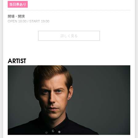
当日券あり
チケット発売日
8/26(土)10:00am～
開場・開演
OPEN 18:00 / START 19:00
注意事項
※未就学児(6歳未満)のご入場をお断りさせていただきます。
チケット
詳しく見る
1Fスタンディング ￥6,800-(税込/1Drink別)
INFO
2F指定 ￥7,800-(税込/1Drink別)
キョードーインフォメーション
：0570-200-888
当日券
ARTIST
協力：
ユニバーサル ミュージック
18:00～会場当日券売場にて販売
1Fスタンディング ￥7,300-(税込/1Drink別)
企画・制作・招聘：クリエイティブマン
チケット発売日
8/26(土)10:00am～
プレイガイド
イープラス
：
eplus.jp
チケットぴあ
：0570-02-9999 Pコード：341-907
ローソンチケット
：0570-084-003 Lコード：72499
レコファン渋谷BEAM店
：03-3463-0090
※0570で始まる電話番号は、一部携帯・PHS不可
注意事項
※未就学児(6歳未満)のご入場をお断りさせていただきます。