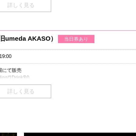
)のご入場をお断りさせていただきます。
詳しく見る
0-(税込/1Drink別)
3499-6669
0-(税込/1Drink別) / 2F指定席￥6,800-（税込/1Drink別）
D（旧umeda AKASO）
tertainment
当日券あり
02-9999 Pコード：326-445
19:00
70-084-003 Lコード：77492
店
：03-3463-0090
売場にて販売
番号は、一部携帯・PHS不可
ding/1Drink別)
)のご入場をお断りさせていただきます。
詳しく見る
ding/1Drink別)
3499-6669
)のご入場をお断りさせていただきます。
tertainment
ーション
：0570-200-888