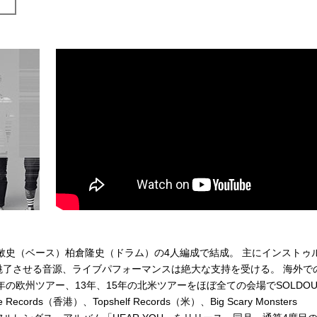
根敏史（ベース）柏倉隆史（ドラム）の4人編成で結成。 主にインストゥ
了させる音源、ライブパフォーマンスは絶大な支持を受ける。 海外で
の欧州ツアー、13年、15年の北米ツアーをほぼ全ての会場でSOLDOU
ds（香港）、Topshelf Records（米）、Big Scary Monsters