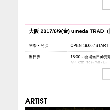
注意事項
※未就学児(6歳未満
1Fスタンディング ￥6,80
INFO
クリエイティブマン：03-
チケット
1Fスタンディング ￥6,30
チケット発売日
3/11(土)10:00am～
大阪 2017/6/9(金) umeda TRA
主催：クリエイティブマン /
Hostess En
プレイガイド
イープラス
：
eplus.jp
制作・招聘：クリエイティブマン
チケットぴあ
：0570-
開場・開演
OPEN 18:00 / START 
ローソンチケット
：05
レコファン渋谷BEAM
当日券
18:00～会場当日券
※0570で始まる電話
￥6,800-(税込/All stan
注意事項
※未就学児(6歳未満
チケット
￥6,300-(税込/All stan
INFO
クリエイティブマン：03-
チケット発売日
3/11(土)10:00am～
ARTIST
注意事項
※未就学児(6歳未満
主催：クリエイティブマン /
Hostess En
INFO
キョードーインフォメ
制作・招聘：クリエイティブマン