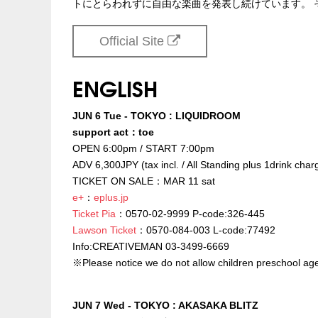
トにとらわれずに自由な楽曲を発表し続けています。 
Official Site
ENGLISH
JUN 6 Tue - TOKYO : LIQUIDROOM
support act：toe
OPEN 6:00pm / START 7:00pm
ADV 6,300JPY (tax incl. / All Standing plus 1drink char
TICKET ON SALE：MAR 11 sat
e+
：
eplus.jp
Ticket Pia
：0570-02-9999 P-code:326-445
Lawson Ticket
：0570-084-003 L-code:77492
Info:CREATIVEMAN 03-3499-6669
※Please notice we do not allow children preschool age
JUN 7 Wed - TOKYO : AKASAKA BLITZ