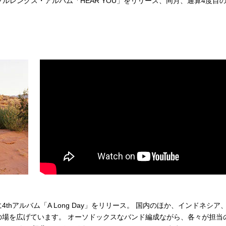
ぶりのフルレングス・アルバム「HEAR YOU」をリリース、同月、通算4度目
。
に4thアルバム「A Long Day」をリリース。 国内のほか、インドネシア
場を広げています。 オーソドックスなバンド編成ながら、各々が担当