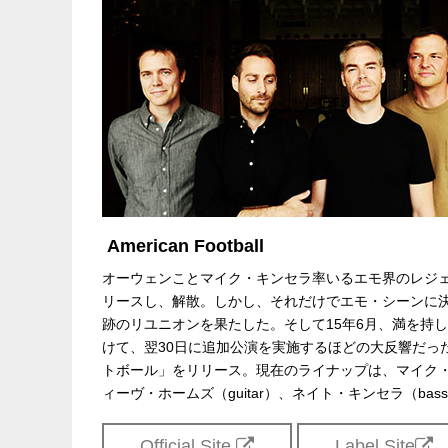
主催：クリエイティブマン /
Hostess En
制作・招聘：クリエイティブマン
American Football
オーウェンことマイク・キンセラ率いるエモ界のレジェ
リースし、解散。しかし、それだけでエモ・シーンに決
跡のリユニオンを果たした。そして15年6月、満を持して来
けて、翌30日に追加公演を実施するほどの大反響だった
トボール」をリリース。現在のライナップは、マイク・キンセラ（v
ィーヴ・ホームズ（guitar）、ネイト・キンセラ（bas
Official Site
Label Site