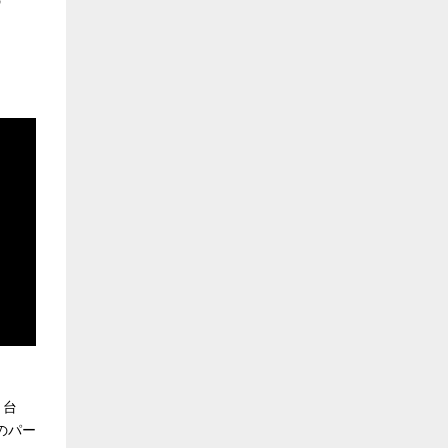
の
、台
のパー