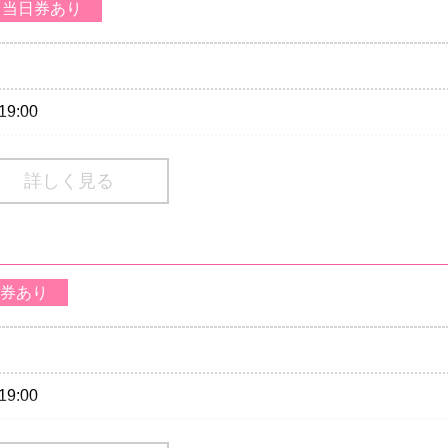
当日券あり
19:00
売場にて販売
詳しく見る
ding/1Drink別)
ding/1Drink別)
券あり
02-9999 Pコード：326-445
70-084-003 Lコード：77492
店
：03-3463-0090
19:00
番号は、一部携帯・PHS不可
売場にて販売