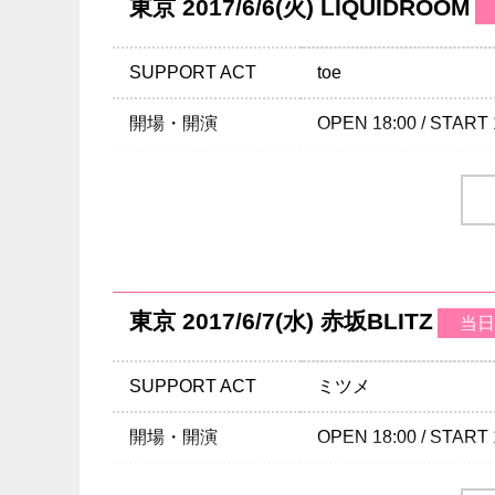
東京 2017/6/6(火) LIQUIDROOM
SUPPORT ACT
toe
開場・開演
OPEN 18:00 / START 
当日券
18:00～会場当日券
￥6,800-(税込/All stan
チケット
￥6,300-(税込/All stan
チケット発売日
3/11(土)10:00am～
東京 2017/6/7(水) 赤坂BLITZ
当日
プレイガイド
イープラス
：
eplus.jp
チケットぴあ
：0570-
SUPPORT ACT
ミツメ
ローソンチケット
：05
レコファン渋谷BEAM
開場・開演
OPEN 18:00 / START 
※0570で始まる電話
当日券
18:00～会場当日券