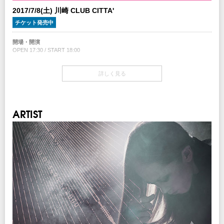
2017/7/8(土) 川崎 CLUB CITTA'
チケット発売中
開場・開演
OPEN 17:30 / START 18:00
チケット
詳しく見る
￥5,500-(税込/All Standing/1Drink別)
チケット発売日
6/3(土)10:00am～
ARTIST
プレイガイド
イープラス
：
eplus.jp
チケットぴあ
：0570-02-9999 Pコード：327-840
ローソンチケット
：0570-084-003 Lコード：77731
※0570で始まる電話番号は、一部携帯・PHS不可
注意事項
※未就学児(6歳未満)のご入場をお断りさせていただきます。
INFO
クリエイティブマン：03-3499-6669