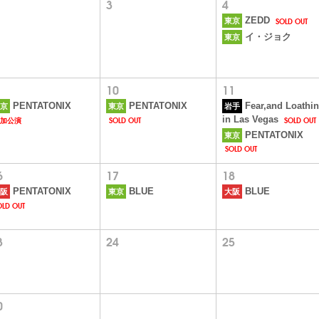
3
4
SOLD OUT
ZEDD
東京
イ・ジョク
東京
10
11
PENTATONIX
PENTATONIX
Fear,and Loathi
京
東京
岩手
加公演
SOLD OUT
SOLD OUT
in Las Vegas
PENTATONIX
東京
SOLD OUT
6
17
18
PENTATONIX
BLUE
BLUE
阪
東京
大阪
OLD OUT
3
24
25
0