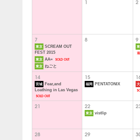
1
2
7
8
9
SCREAM OUT
東京
東
追
FEST 2015
SOLD OUT
AA=
東京
ねごと
東京
14
15
1
Fear,and
PENTATONIX
宮城
福岡
大
S
Loathing in Las Vegas
SOLD OUT
21
22
2
vistlip
東京
28
29
3