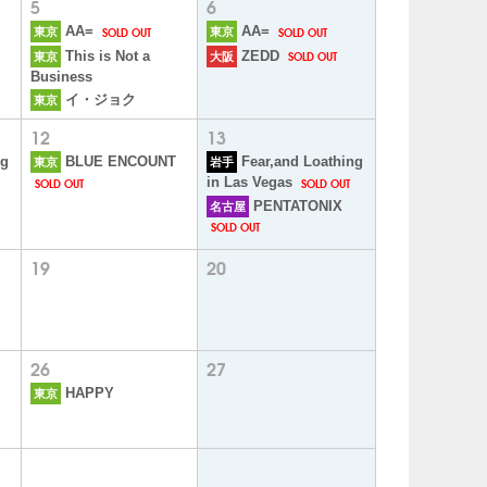
5
6
SOLD OUT
SOLD OUT
AA=
AA=
東京
東京
SOLD OUT
This is Not a
ZEDD
東京
大阪
Business
イ・ジョク
東京
12
13
ng
BLUE ENCOUNT
Fear,and Loathing
東京
岩手
SOLD OUT
SOLD OUT
in Las Vegas
PENTATONIX
名古屋
SOLD OUT
19
20
26
27
HAPPY
東京