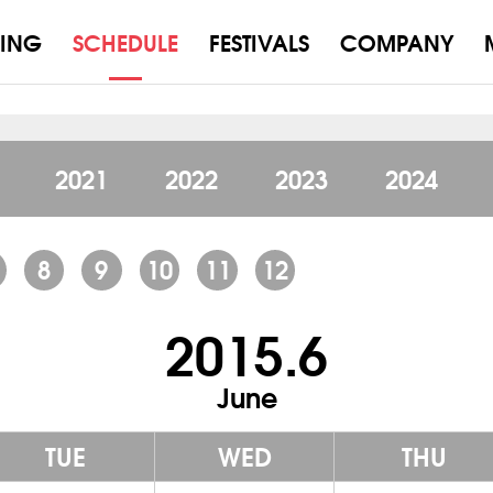
ING
SCHEDULE
FESTIVALS
COMPANY
2021
2022
2023
2024
8
9
10
11
12
2015.6
June
TUE
WED
THU