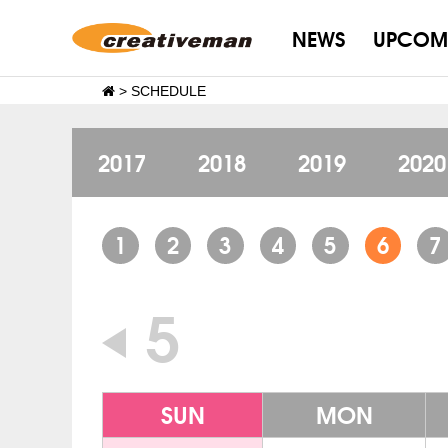
NEWS
UPCOM
>
SCHEDULE
2017
2018
2019
2020
1
2
3
4
5
6
7
5
SUN
MON