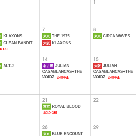
1
7
8
KLAXONS
THE 1975
CIRCA WAVES
京
東京
東京
C​L​E​A​N​ ​B​A​N​D​I​T
KLAXONS
京
大阪
D OUT
14
15
ALT-J
JULIAN
JULIAN
京
名古屋
大阪
CASABLANCAS+THE
CASABLANCAS+THE
公演中止
公演中止
VOIDZ
VOIDZ
21
22
ROYAL BLOOD
東京
SOLD OUT
28
29
BLUE ENCOUNT
東京