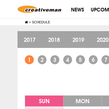
NEWS
UPCOM
>
SCHEDULE
2017
2018
2019
2020
1
2
3
4
5
6
7
SUN
MON