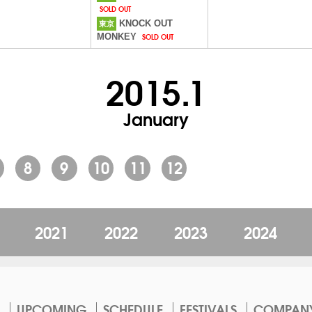
SOLD OUT
KNOCK OUT
東京
SOLD OUT
MONKEY
2015.1
January
8
9
10
11
12
2021
2022
2023
2024
UPCOMING
SCHEDULE
FESTIVALS
COMPAN