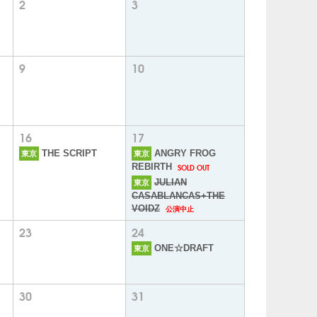
2
3
9
10
16
17
THE SCRIPT
ANGRY FROG
東京
東京
SOLD OUT
REBIRTH
JULIAN
東京
CASABLANCAS+THE
公演中止
VOIDZ
23
24
ONE☆DRAFT
東京
30
31