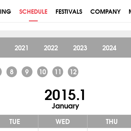
ING
SCHEDULE
FESTIVALS
COMPANY
2021
2022
2023
2024
8
9
10
11
12
2015.1
January
TUE
WED
THU