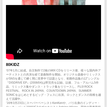
INFO
クリエイティブマン：03-3499-6669 (平日12:00-18:00)
企画・制作：
PARK
協力：
AWDR/LR2
/
SPACE SHOWER MUSIC
80KIDZ
‘07年1月に結成。自主制作で2枚のMIX CDをリリース後、様々な国内外ア
ーティストとの共演を経て楽曲制作を開始。オリジナル楽曲やリミックス
がSNSを通じて瞬く間に世界中で話題となり、初期作品集の12”シングル
『DISDRIVE EP』(2008/04)は即完売を記録。以後、フル・アルバム5作
品、リミックス集やダンス・トラック集をリリースし、FUJI ROCK
FESTIVAL、ROCK IN JAPAN、COUNTDOWN JAPAN、SUMMER
SONICをはじめとするビッグ・フェスに出演。ロックとダンスの垣根を越
えて活躍中。
’16年3月23日にスーパーベーシストKenKenや、パリ出身のインディー・
ロック・バンドJAMAICAのボーカリストAntoine Hilaire、国内の新進気鋭