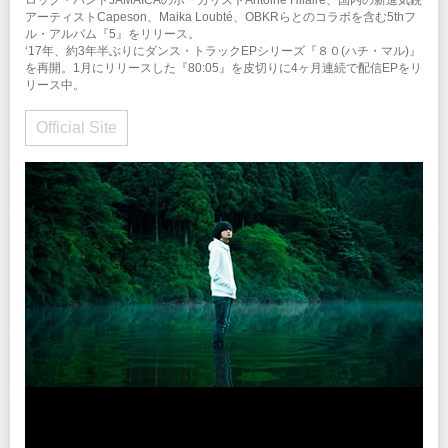
アーティストCapeson、Maika Loubté、OBKRらとのコラボを含む5thフ
ル・アルバム『5』をリリース。
‘17年、約3年半ぶりにダンス・トラックEPシリーズ『８０(ハチ・マル)』
を再開。1月にリリースした『80:05』を皮切りに4ヶ月連続で配信EPをリ
リース中。
Official Site