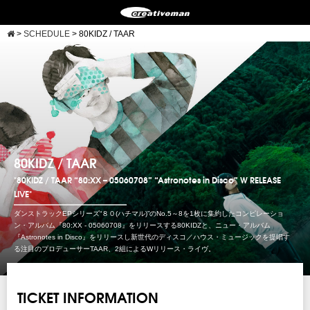
>
SCHEDULE
>
80KIDZ / TAAR
80KIDZ / TAAR
"80KIDZ / TAAR “80:XX – 05060708” “Astronotes in Disco” W RELEASE
LIVE"
ダンストラックEPシリーズ“８０(ハチマル)”のNo.5～8を1枚に集約したコンピレーショ
ン・アルバム『80:XX - 05060708』をリリースする80KIDZと、ニュー・アルバム
『Astronotes in Disco』をリリースし新世代のディスコ／ハウス・ミュージックを提唱す
る注目のプロデューサーTAAR、2組によるWリリース・ライヴ。
TICKET INFORMATION