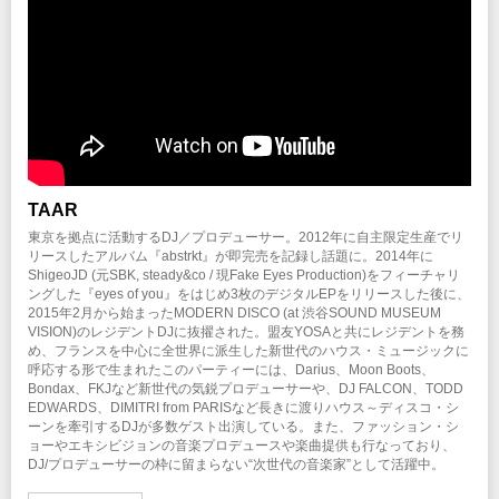
TAAR
東京を拠点に活動するDJ／プロデューサー。2012年に自主限定生産でリ
リースしたアルバム『abstrkt』が即完売を記録し話題に。2014年に
ShigeoJD (元SBK, steady&co / 現Fake Eyes Production)をフィーチャリ
ングした『eyes of you』をはじめ3枚のデジタルEPをリリースした後に、
2015年2月から始まったMODERN DISCO (at 渋谷SOUND MUSEUM
VISION)のレジデントDJに抜擢された。盟友YOSAと共にレジデントを務
め、フランスを中心に全世界に派生した新世代のハウス・ミュージックに
呼応する形で生まれたこのパーティーには、Darius、Moon Boots、
Bondax、FKJなど新世代の気鋭プロデューサーや、DJ FALCON、TODD
EDWARDS、DIMITRI from PARISなど長きに渡りハウス～ディスコ・シ
ーンを牽引するDJが多数ゲスト出演している。また、ファッション・シ
ョーやエキシビジョンの音楽プロデュースや楽曲提供も行なっており、
DJ/プロデューサーの枠に留まらない“次世代の音楽家”として活躍中。