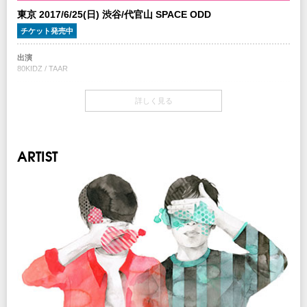
東京 2017/6/25(日) 渋谷/代官山 SPACE ODD
チケット発売中
出演
80KIDZ / TAAR
開場・開演
詳しく見る
OPEN 17:00 / START 18:00
チケット
￥3,500-(税込/All Standing/1Drink別)
ARTIST
チケット発売日
5/13(土) 10:00～
プレイガイド
イープラス
：
eplus.jp
ローソンチケット
：
http://l-tike.com/
Lコード：71248
チケットぴあ
：
http://t.pia.jp/
Pコード：331-678
※0570で始まる電話番号は、一部携帯・PHS不可
注意事項
※未就学児(6歳未満)のご入場をお断りさせていただきます。