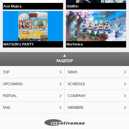
Ave Mujica
OddRe:
MAYSON’s PARTY
Morfonica
PAGETOP
TOP
NEWS
UPCOMING
SCHEDULE
FESTIVAL
COMPANY
FAQ
MEMBERS