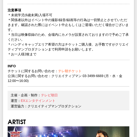
注意事項
＊未就学児(6歳未満)入場不可
＊関係者以外はイベント中の撮影/録音/録画等の行為は一切禁止とさせていただ
きます。確認された際にはイベント中止もしくはご退場いただく場合がございま
す。
＊当日は映像収録のため、会場内にカメラが設置されておりますので予めご了承
ください。
＊ハンディキャップエリア希望の方はチケットご購入後、お手数ですがクリエイ
ティブマンプロダクションまで利用申請をお願いします。
＊お一人様2枚まで
INFO
チケットに関するお問い合わせ：
テレ朝チケット
公演に関するお問い合わせ：クリエイティブマン 03-3499-6669 (月・水・金
12:00〜16:00)
主催・企画・制作：
テレビ朝日
運営：
EXエンタテインメント
運営協力：クリエイティブマンプロダクション
ARTIST