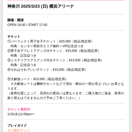
神奈川 2025/3/23 (日) 横浜アリーナ
開場・開演
OPEN 16:00 / START 17:00
チケット
①パーフェクト男子女子チケット：¥20,000（税込/指定席）
特典：センター席前方エリア確約＋VIP記念品つき
②男子女子プレミアグッズ付チケット：¥15,000（税込/指定席）
特典：記念品つき
③ミステリアスアスグッズ付きチケット：¥13,000（税込/指定席）
特典：記念品つき
④それはそれでいいチケット：¥10,000（税込/指定席）
⑤大解放シート：¥10,000（税込/指定席）
※大解放シートは機材やセットなどで演出・舞台の一部が見えづらいお席とな
ります。
（座席位置によって、見切れの度合いは異なります。ご購入後のご返金、座席の
振り替えはできませんので予めご了承ください。）
チケット発売日
1/15(水)12:00pm〜
プレイガイド
テレ朝チケット