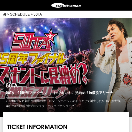
>
SCHEDULE
>
50TA
50TA
50TA 15周年ファイナル これでホントに見納め？in横浜アリーナ
2009年テレビ朝日50周年の際「ロンドンハーツ」のドッキリで誕生した50TA（狩野英
孝）の15周年記念プロジェクトのファイナルライブ。
TICKET INFORMATION