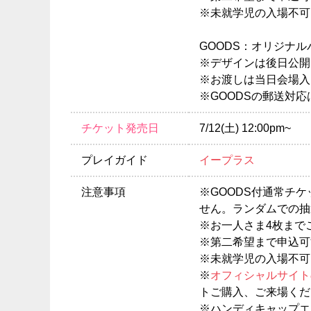
※未就学児の入場不可
GOODS：オリジナ
※デザインは後日公開
※お渡しは当日会場入
※GOODSの郵送対
チケット発売日
7/12(土) 12:00pm~
プレイガイド
イープラス
注意事項
※GOODS付通常チ
せん。ランダムでの抽
※お一人さま4枚まで
※第二希望まで申込可
※未就学児の入場不可
※
オフィシャルサイト
トご購入、ご来場くだ
※ハンディキャップエ