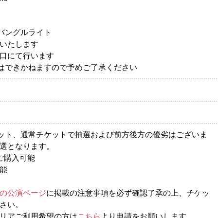
ルバングルライト
いたします
口にて行います
応はできかねますので予めご了承ください
ケット、通常チケットで抽選および前方後方の優劣はございま
選となります。
ご購入可能
能
の公演ページ
に掲載の注意事項を必ず確認了承の上、チケッ
さい。
リアご利用希望の方は
こちら
より申請をお願いします。