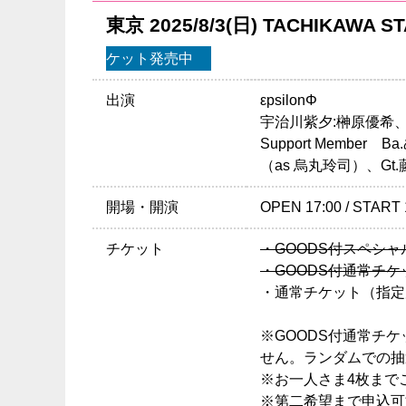
東京 2025/8/3(日) TACHIKA
ケット発売中
出演
εpsilonΦ
宇治川紫夕:榊原優希、
Support Member
（as 烏丸玲司）、Gt
開場・開演
OPEN 17:00 / START 
チケット
・GOODS付スペシャル
・GOODS付通常チケッ
・通常チケット（指定席）
※GOODS付通常チ
せん。ランダムでの抽
※お一人さま4枚まで
※第二希望まで申込可