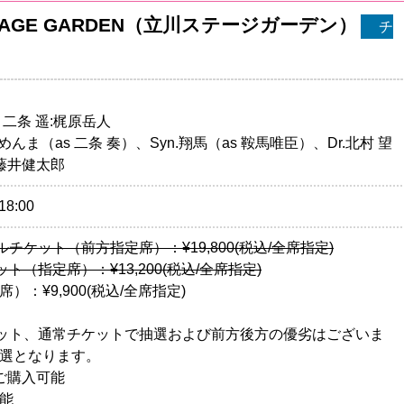
WA STAGE GARDEN（立川ステージガーデン）
チ
二条 遥:梶原岳人
 Ba.めんま（as 二条 奏）、Syn.翔馬（as 鞍馬唯臣）、Dr.北村 望
.藤井健太郎
18:00
チケット（前方指定席）：¥19,800(税込/全席指定)
ト（指定席）：¥13,200(税込/全席指定)
：¥9,900(税込/全席指定)
ケット、通常チケットで抽選および前方後方の優劣はございま
選となります。
ご購入可能
能