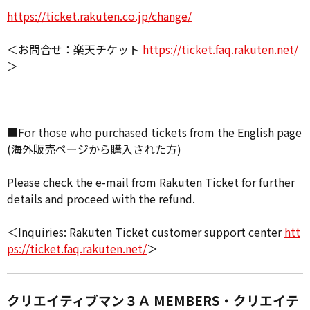
https://ticket.rakuten.co.jp/change/
＜お問合せ：楽天チケット
https://ticket.faq.rakuten.net/
＞
■For those who purchased tickets from the English page
(海外販売ページから購入された方)
Please check the e-mail from Rakuten Ticket for further
details and proceed with the refund.
＜Inquiries: Rakuten Ticket customer support center
htt
ps://ticket.faq.rakuten.net/
＞
クリエイティブマン３Ａ MEMBERS・クリエイテ