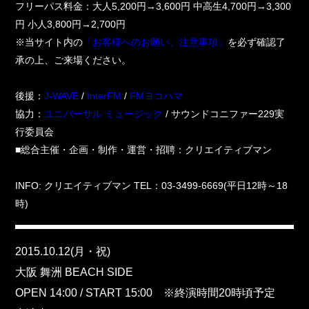
フリーパス料金：大人5,200円→3,600円 中高生4,700円→3,300
円 小人3,800円→2,700円
※当サイト内の
「お客様へのお願い、注意事項」
を必ず確認了
承の上、ご来場ください。
後援：
J-WAVE
/
InterFM
/
FMヨコハマ
協力：
ユニバーサル ミュージック
/ サウンドコニファー229実
行委員会
■総合主催・企画・制作・運営・招聘：クリエイティブマン
INFO: クリエイティブマン TEL：03-3499-6669(平日12時～18
時)
.
2015.10.12(月・祝)
大阪 舞洲 BEACH SIDE
OPEN 14:00 / START 15:00 ※終演時間20時頃予定