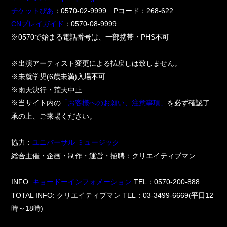
チケットぴあ
：0570-02-9999 Pコード：268-622
CNプレイガイド
：0570-08-9999
※0570で始まる電話番号は、一部携帯・PHS不可
※出演アーティスト変更による払戻しは致しません。
※未就学児(6歳未満)入場不可
※雨天決行・荒天中止
※当サイト内の
「お客様へのお願い、注意事項」
を必ず確認了
承の上、ご来場ください。
協力：
ユニバーサル ミュージック
総合主催・企画・制作・運営・招聘：クリエイティブマン
INFO:
キョードーインフォメーション
TEL：0570-200-888
TOTAL INFO: クリエイティブマン TEL：03-3499-6669(平日12
時～18時)