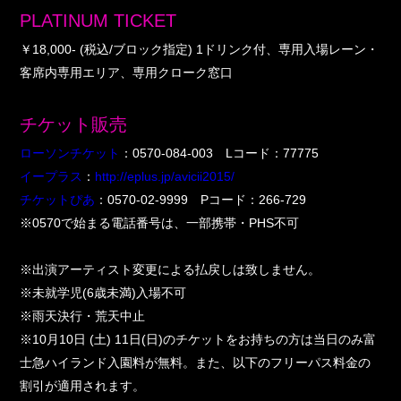
PLATINUM TICKET
￥18,000- (税込/ブロック指定) 1ドリンク付、専用入場レーン・
客席内専用エリア、専用クローク窓口
チケット販売
ローソンチケット
：0570-084-003 Lコード：77775
イープラス
：
http://eplus.jp/avicii2015/
チケットぴあ
：0570-02-9999 Pコード：266-729
※0570で始まる電話番号は、一部携帯・PHS不可
※出演アーティスト変更による払戻しは致しません。
※未就学児(6歳未満)入場不可
※雨天決行・荒天中止
※10月10日 (土) 11日(日)のチケットをお持ちの方は当日のみ富
士急ハイランド入園料が無料。また、以下のフリーパス料金の
割引が適用されます。