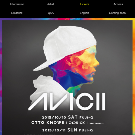
Information
Artist
Tickets
Access
Guideline
Q&A
English
Coming soon..