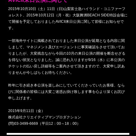
AVICII来日公演に関して
2015年10月10日（土）11日（日)山梨富士急ハイランド・コニファーフ
ォレスト、2015年10月12日（月・祝）大阪舞洲BEACH SIDE特設会場に
て開催を予定しておりましたAVICII来日公演に関して皆様にお知らせで
す。
一部海外サイトに掲載されておりました来日公演が延期となる内容に関
しまして、マネジメント及びエージェントに事実確認をさせて頂いてお
りましたが、大変残念ながら今回の10月の来日公演の開催を断念せざる
を得ない状況となりました。誠に恐れ入りますが9/16（水）に本公演の
チケットの払い戻し詳細等をご案内させて頂きますので、大変申し訳あ
りませんが今しばらくお待ちください。
昨年に引き続き本公演を楽しみにしていてくださっていたお客様、なら
びに関係者の皆様には大変ご迷惑お掛け致します事を心より深くお詫び
申し上げます。
2015年9月11日（金）
株式会社クリエイティブマンプロダクション
(問)03-3499-6669（平日12：00～18：00）