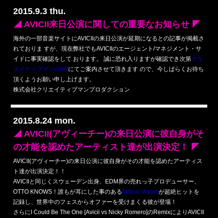
2015.9.3 thu.
◢ AVICII来日公演に関しての重要なお知らせ ◤
海外の一部音楽サイトにAVICIIの来日公演が延期になるとの記事が掲載さ
れておりま すが、現在弊社でもAVICIIのエージェント/マネジメント・サ
イドに事実確認をして おります。 誠に恐れ入りますが確認でき次第
クリ
エイティブマンのHP
にてご案内させて頂きます ので、今しばらくお待ち
頂くようお願い申し上げます。
株式会社クリエイティブマンプロダクション
2015.8.24 mon.
◢ AVICII(アヴィーチー)の来日公演に彼自身がそ
の才能を認めたアーティスト達が出演決定！ ◤
AVICII(アヴィーチー)の来日公演に彼自身がその才能を認めたアーティス
ト達が出演決定！！
AVICIIと同じくスウェーデン出身、EDM界の売れっ子プロデューサー、
OTTO KNOWS！誰もが耳にした事のある
Million Voices
が超絶ヒットを
記録し、世界中のフェスからオファーを受けまくる彼が登場！
さらにI Could Be The One [Avicii vs Nicky Romero]のRemixによりAVICII