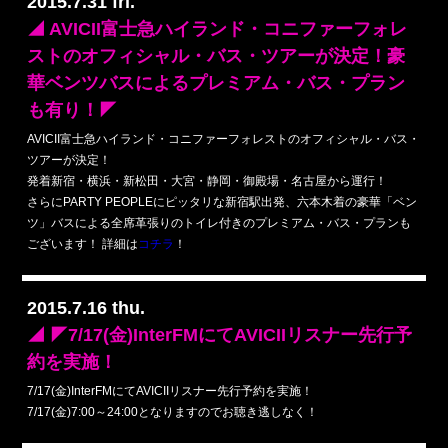
2015.7.31 fri.
◢ AVICII富士急ハイランド・コニファーフォレ
ストのオフィシャル・バス・ツアーが決定！豪
華ベンツバスによるプレミアム・バス・プラン
も有り！◤
AVICII富士急ハイランド・コニファーフォレストのオフィシャル・バス・
ツアーが決定！
発着新宿・横浜・新松田・大宮・静岡・御殿場・名古屋から運行！
さらにPARTY PEOPLEにピッタリな新宿駅出発、六本木着の豪華「ベン
ツ」バスによる全席革張りのトイレ付きのプレミアム・バス・プランも
ございます！ 詳細は
コチラ
！
2015.7.16 thu.
◢ ◤7/17(金)InterFMにてAVICIIリスナー先行予
約を実施！
7/17(金)InterFMにてAVICIIリスナー先行予約を実施！
7/17(金)7:00～24:00となりますのでお聴き逃しなく！