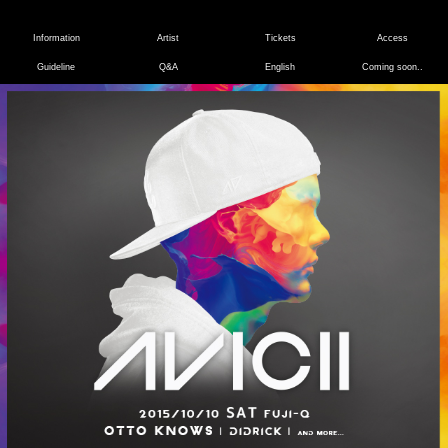
onload="wopen()"
Information
Artist
Tickets
Access
Guideline
Q&A
English
Coming soon..