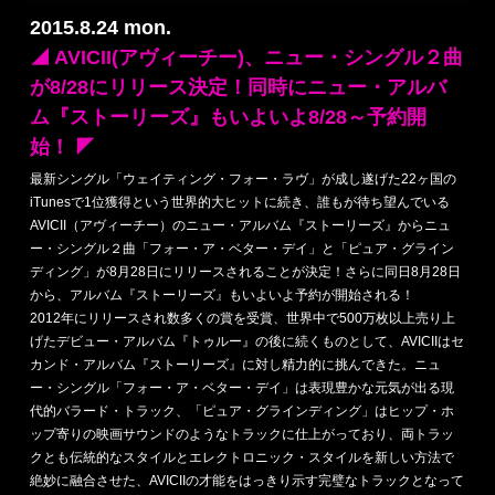
2015.8.24 mon.
◢ AVICII(アヴィーチー)、ニュー・シングル２曲
が8/28にリリース決定！同時にニュー・アルバ
ム『ストーリーズ』もいよいよ8/28～予約開
始！ ◤
最新シングル「ウェイティング・フォー・ラヴ」が成し遂げた22ヶ国の
iTunesで1位獲得という世界的大ヒットに続き、誰もが待ち望んでいる
AVICII（アヴィーチー）のニュー・アルバム『ストーリーズ』からニュ
ー・シングル２曲「フォー・ア・ベター・デイ」と「ピュア・グライン
ディング」が8月28日にリリースされることが決定！さらに同日8月28日
から、アルバム『ストーリーズ』もいよいよ予約が開始される！
2012年にリリースされ数多くの賞を受賞、世界中で500万枚以上売り上
げたデビュー・アルバム『トゥルー』の後に続くものとして、AVICIIはセ
カンド・アルバム『ストーリーズ』に対し精力的に挑んできた。ニュ
ー・シングル「フォー・ア・ベター・デイ」は表現豊かな元気が出る現
代的バラード・トラック、「ピュア・グラインディング」はヒップ・ホ
ップ寄りの映画サウンドのようなトラックに仕上がっており、両トラッ
クとも伝統的なスタイルとエレクトロニック・スタイルを新しい方法で
絶妙に融合させた、AVICIIの才能をはっきり示す完璧なトラックとなって