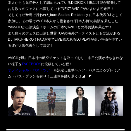
本人からも兄弟分として認められているDIDRICK！既に才能が爆発して
おり数々のフェスに出演している”NEXT AVICII”がいよいよ初来日！
そしてイビサ島で行われたburn Studios Residency に日本代表DJ として
参加し、その場でAVICII本人から指名され”日本人初”の共演を果たした
YAMATOが出演決定！ホームの日本でAVICIIとの再共演を果たす！
また数々のフェスに出演し世界TOPの海外アーティストとも交流がある
DJ TAKU-HERO！PAD演奏でLIVE感のあるDJ PLAYが高い評価を得てい
る彼が大阪代表として決定！
AVICIIは既に日本行の航空チケットを取っており、来日公演が待ちきれな
い様子を
FACEBOOK
に投稿している程！
オフィシャル・バス・ツアー
も決定し豪華ベンツ・バスによるプレミア
ム・バス・プランも有り！三連休を踊り尽くせ◢ ◤