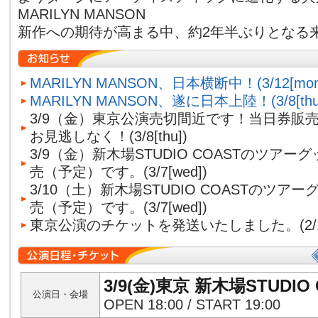
MARILYN MANSON
新作への期待が高まる中、約2年半ぶりとなる
MARILYN MANSON、日本横断中！(3/12[mon
MARILYN MANSON、遂に日本上陸！(3/8[thu
3/9（金）東京公演売切間近です！当日券販
お見逃しなく！
(3/8[thu])
3/9（金）新木場STUDIO COASTのツアーグ
売（予定）です。
(3/7[wed])
3/10（土）新木場STUDIO COASTのツアー
売（予定）です。
(3/7[wed])
東京公演のチケットを発送いたしました。
(2
3/9(金)東京 新木場STUDIO
公演日・会場
OPEN 18:00 / START 19:00