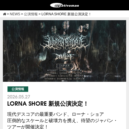
>
NEWS
>
公演情報
>
LORNA SHORE 新規公演決定！
公演情報
2026.05.27
LORNA SHORE 新規公演決定！
現代デスコアの最重要バンド、ローナ・ショア
圧倒的なスケールと破壊力を携え、待望のジャパン・
ツアーが開催決定！