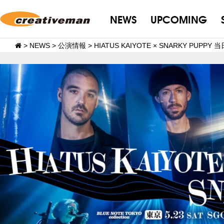
NEWS
UPCOMING
>
NEWS
>
公演情報
>
HIATUS KAIYOTE × SNARKY PUPP