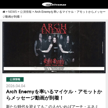
>
NEWS
>
公演情報
>
Arch Enemyを率いるマイケル・アモットからメッセー
ジ動画が到着！
公演情報
2026.04.04
Arch Enemyを率いるマイケル・アモットか
らメッセージ動画が到着！
新たな時代を迎えてもこの人がいればアーチ・エネミ