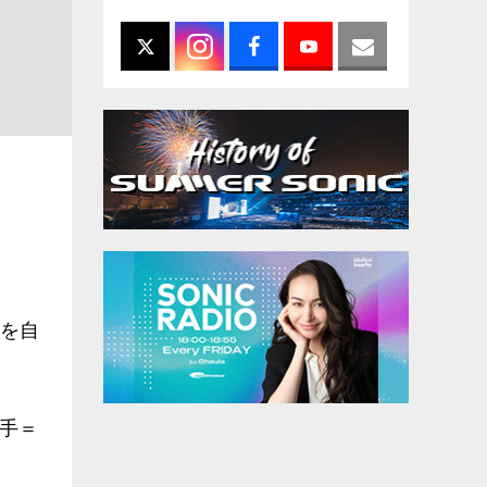
トを自
手＝