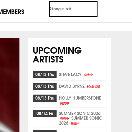
MEMBERS
UPCOMING
ARTISTS
08/13 Thu
STEVE LACY
発売中
08/13 Thu
DAVID BYRNE
SOLD OUT
08/13 Thu
HOLLY HUMBERSTONE
発売中
08/14 Fri
SUMMER SONIC 2026
SUMMER SONIC
発売中
2026
発売中