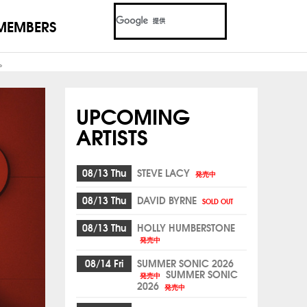
MEMBERS
。
UPCOMING
ARTISTS
08/13 Thu
STEVE LACY
発売中
08/13 Thu
DAVID BYRNE
SOLD OUT
08/13 Thu
HOLLY HUMBERSTONE
発売中
08/14 Fri
SUMMER SONIC 2026
SUMMER SONIC
発売中
2026
発売中