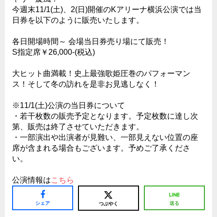
今週末11/1(土)、2(日)開催のKアリーナ横浜公演では当
日券を以下のように販売いたします。
各日開場時間～ 会場当日券売り場にて販売！
S指定席￥26,000-(税込)
大ヒット曲満載！史上最強歌姫圧巻のパフォーマン
ス！そして冬の訪れを是非お見逃しなく！
※11/1(土)公演の当日券について
・若干枚数の販売予定となります。予定枚数に達し次
第、販売は終了させていただきます。
・一部演出や出演者が見難い、一部見えない位置の座
席が含まれる場合もございます。予めご了承くださ
い。
公演情報は
こちら
シェア
送る
つぶやく