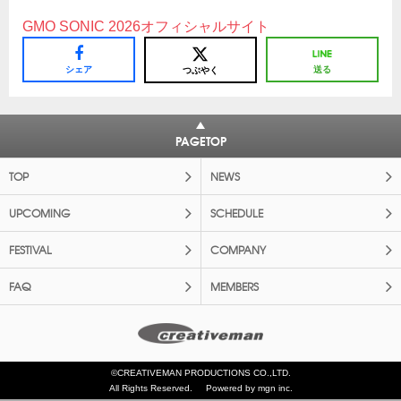
GMO SONIC 2026オフィシャルサイト
シェア
送る
つぶやく
PAGETOP
TOP
NEWS
UPCOMING
SCHEDULE
FESTIVAL
COMPANY
FAQ
MEMBERS
©CREATIVEMAN PRODUCTIONS CO.,LTD.
All Rights Reserved.
Powered by mgn inc.