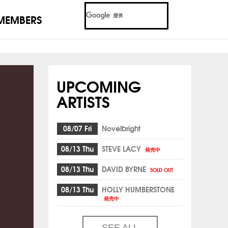
MEMBERS
UPCOMING
ARTISTS
08/07 Fri
Novelbright
08/13 Thu
STEVE LACY
発売中
08/13 Thu
DAVID BYRNE
SOLD OUT
08/13 Thu
HOLLY HUMBERSTONE
発売中
SEE ALL