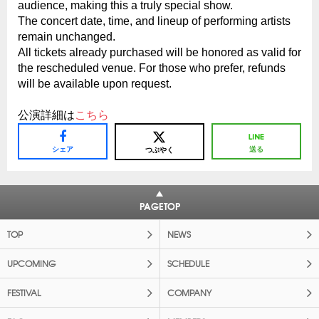
audience, making this a truly special show.
The concert date, time, and lineup of performing artists
remain unchanged.
All tickets already purchased will be honored as valid for
the rescheduled venue. For those who prefer, refunds
will be available upon request.
公演詳細は
こちら
シェア
送る
つぶやく
PAGETOP
TOP
NEWS
UPCOMING
SCHEDULE
FESTIVAL
COMPANY