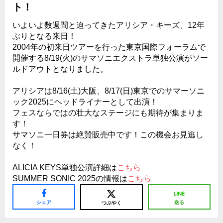
ト！
いよいよ数週間と迫ってきたアリシア・キーズ、12年
ぶりとなる来日！
2004年の初来日ツアーを行った東京国際フォーラムで
開催する8/19(火)のサマソニエクストラ単独公演がソー
ルドアウトとなりました。
アリシアは8/16(土)大阪、8/17(日)東京でのサマーソニ
ック2025にヘッドライナーとして出演！
フェスならではの壮大なステージにも期待が集まりま
す！
サマソニ一日券は絶賛販売中です！この機会お見逃し
なく！
ALICIA KEYS単独公演詳細は
こちら
SUMMER SONIC 2025の情報は
こちら
シェア
送る
つぶやく