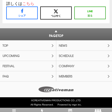
詳しくは
こちら
シェア
送る
つぶやく
PAGETOP
TOP
NEWS
UPCOMING
SCHEDULE
FESTIVAL
COMPANY
FAQ
MEMBERS
©CREATIVEMAN PRODUCTIONS CO.,LTD.
All Rights Reserved.
Powered by mgn inc.