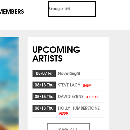
MEMBERS
UPCOMING
ARTISTS
08/07 Fri
Novelbright
08/13 Thu
STEVE LACY
発売中
08/13 Thu
DAVID BYRNE
SOLD OUT
08/13 Thu
HOLLY HUMBERSTONE
発売中
SEE ALL