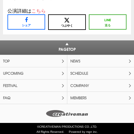
公演詳細は
こちら
シェア
送る
つぶやく
PAGETOP
TOP
NEWS
UPCOMING
SCHEDULE
FESTIVAL
COMPANY
FAQ
MEMBERS
©CREATIVEMAN PRODUCTIONS CO.,LTD.
All Rights Reserved.
Powered by mgn inc.