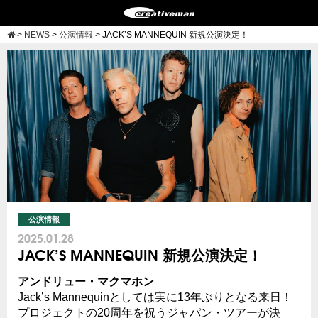
>
NEWS
>
公演情報
>
JACK’S MANNEQUIN 新規公演決定！
公演情報
2025.01.28
JACK’S MANNEQUIN 新規公演決定！
アンドリュー・マクマホン
Jack’s Mannequinとしては実に13年ぶりとなる来日！
プロジェクトの20周年を祝うジャパン・ツアーが決