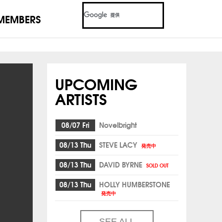
MEMBERS
UPCOMING
ARTISTS
08/07 Fri
Novelbright
08/13 Thu
STEVE LACY
発売中
08/13 Thu
DAVID BYRNE
SOLD OUT
08/13 Thu
HOLLY HUMBERSTONE
発売中
SEE ALL