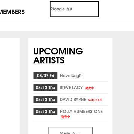
MEMBERS
UPCOMING
ARTISTS
08/07 Fri
Novelbright
08/13 Thu
STEVE LACY
発売中
08/13 Thu
DAVID BYRNE
SOLD OUT
08/13 Thu
HOLLY HUMBERSTONE
発売中
SEE ALL