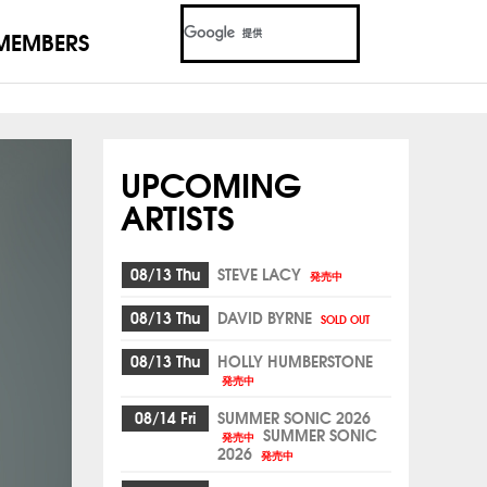
MEMBERS
UPCOMING
ARTISTS
08/13 Thu
STEVE LACY
発売中
08/13 Thu
DAVID BYRNE
SOLD OUT
08/13 Thu
HOLLY HUMBERSTONE
発売中
08/14 Fri
SUMMER SONIC 2026
SUMMER SONIC
発売中
2026
発売中