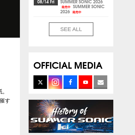
08/14 Fri
SUMMER SONIC 2026
SUMMER SONIC
発売中
2026
発売中
SEE ALL
OFFICIAL MEDIA
紙。
開催す