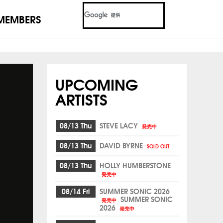
MEMBERS
UPCOMING
ARTISTS
08/13 Thu
STEVE LACY
発売中
08/13 Thu
DAVID BYRNE
SOLD OUT
08/13 Thu
HOLLY HUMBERSTONE
発売中
08/14 Fri
SUMMER SONIC 2026
SUMMER SONIC
発売中
2026
発売中