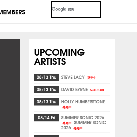
MEMBERS
UPCOMING
ARTISTS
08/13 Thu
STEVE LACY
発売中
08/13 Thu
DAVID BYRNE
SOLD OUT
08/13 Thu
HOLLY HUMBERSTONE
発売中
08/14 Fri
SUMMER SONIC 2026
SUMMER SONIC
発売中
2026
発売中