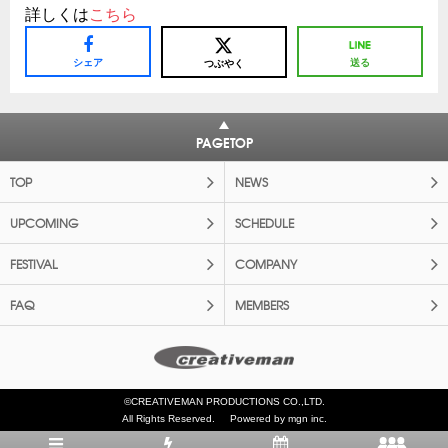
詳しくは
こちら
シェア
送る
つぶやく
PAGETOP
TOP
NEWS
UPCOMING
SCHEDULE
FESTIVAL
COMPANY
FAQ
MEMBERS
©CREATIVEMAN PRODUCTIONS CO.,LTD.
All Rights Reserved.
Powered by mgn inc.