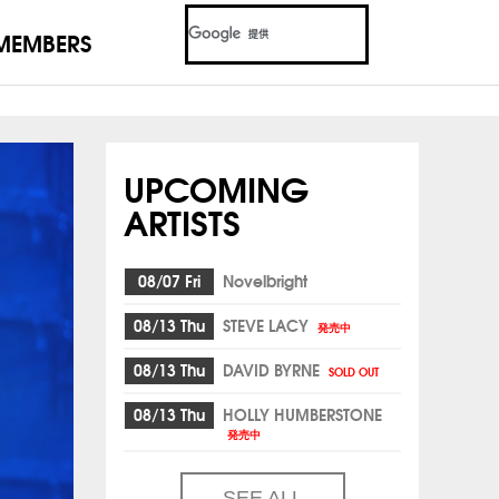
MEMBERS
UPCOMING
ARTISTS
08/07 Fri
Novelbright
08/13 Thu
STEVE LACY
発売中
08/13 Thu
DAVID BYRNE
SOLD OUT
08/13 Thu
HOLLY HUMBERSTONE
発売中
SEE ALL