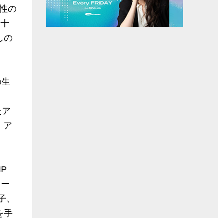
性の
『十
しの
の生
たア
・ア
P
ィー
子、
を手