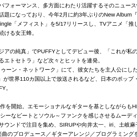
パフォーマンス、多方面にわたり活躍するそのニュース
になっており、今年2月に約3年ぶりのNew Album
ingle「メフィスト」を5/17リリースし、TVアニメ「推
続ける女王蜂。
ジアの純真」でPUFFYとしてデビュー後、「これが私
るエトセトラ」など次々とヒットを連発。
ートゥーン・ネットワーク」にて、彼女たちを主人公にし
ミ」が世界110カ国以上で放送されるなど、日本のポップ
FY。
制作を開始。エモーショナルなギターを基としながらもHI
ウンシーなビートとソウル～ファンクを感じさせるムーデ
ウンドで注目を集め、SIRUPや向井太一、iri、土岐麻
ンド等の楽曲のプロデュース／ギターアレンジ／プログラミング