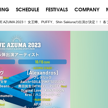
ING
SCHEDULE
FESTIVALS
COMPANY
 AZUMA 2023！ 女王蜂、PUFFY、Shin Sakiuraの出演が