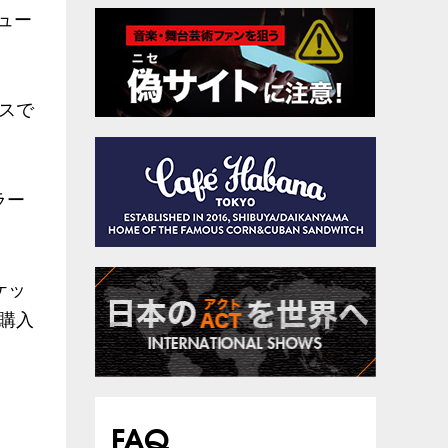
ュー
スで
ラー
ケッ
購入
FAQ