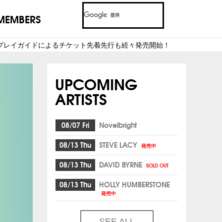
MEMBERS
決定！！ 各プレイガイドによるチケット先着先行も続々発売開始！
UPCOMING
ARTISTS
08/07 Fri
Novelbright
08/13 Thu
STEVE LACY
発売中
08/13 Thu
DAVID BYRNE
SOLD OUT
08/13 Thu
HOLLY HUMBERSTONE
発売中
SEE ALL